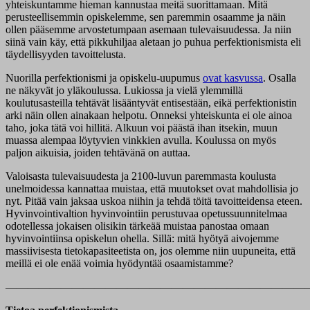
yhteiskuntamme hieman kannustaa meitä suorittamaan. Mitä
perusteellisemmin opiskelemme, sen paremmin osaamme ja näin
ollen pääsemme arvostetumpaan asemaan tulevaisuudessa. Ja niin
siinä vain käy, että pikkuhiljaa aletaan jo puhua perfektionismista eli
täydellisyyden tavoittelusta.
Nuorilla perfektionismi ja opiskelu-uupumus
ovat kasvussa
. Osalla
ne näkyvät jo yläkoulussa. Lukiossa ja vielä ylemmillä
koulutusasteilla tehtävät lisääntyvät entisestään, eikä perfektionistin
arki näin ollen ainakaan helpotu. Onneksi yhteiskunta ei ole ainoa
taho, joka tätä voi hillitä. Alkuun voi päästä ihan itsekin, muun
muassa alempaa löytyvien vinkkien avulla. Koulussa on myös
paljon aikuisia, joiden tehtävänä on auttaa.
Valoisasta tulevaisuudesta ja 2100-luvun paremmasta koulusta
unelmoidessa kannattaa muistaa, että muutokset ovat mahdollisia jo
nyt. Pitää vain jaksaa uskoa niihin ja tehdä töitä tavoitteidensa eteen.
Hyvinvointivaltion hyvinvointiin perustuvaa opetussuunnitelmaa
odotellessa jokaisen olisikin tärkeää muistaa panostaa omaan
hyvinvointiinsa opiskelun ohella. Sillä: mitä hyötyä aivojemme
massiivisesta tietokapasiteetista on, jos olemme niin uupuneita, että
meillä ei ole enää voimia hyödyntää osaamistamme?
———————————————————————————