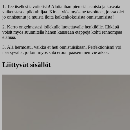
1. Tee itsellesi tavoitelista! Aloita ihan pienistä asioista ja kasvata
vaikeustasoa pikkuhiljaa. Kirjaa ylös myös ne tavoitteet, joissa olet
jo onnistunut ja muista iloita kaikenkokoisista onnistumisista!
2. Kerro ongelmastasi jollekulle luotettavalle henkilölle. Ehkäpä
voisit myös suunnitella hänen kanssaan etappeja kohti rennompaa
elämää.
3. Älä hermostu, vaikka et heti onnistuisikaan. Perfektionismi voi
itää syvällä, jolloin myös siitä eroon pääseminen vie aikaa.
Liittyvät sisällöt