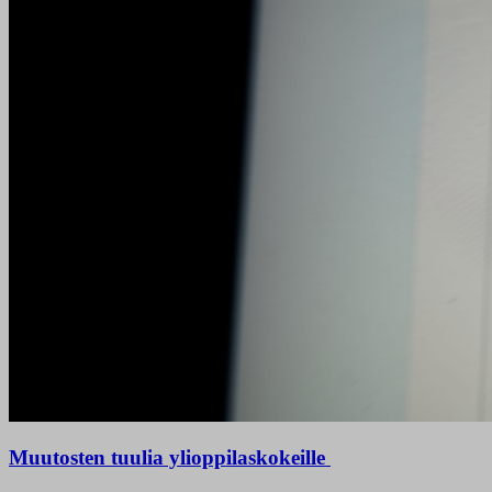
Muutosten tuulia ylioppilaskokeille