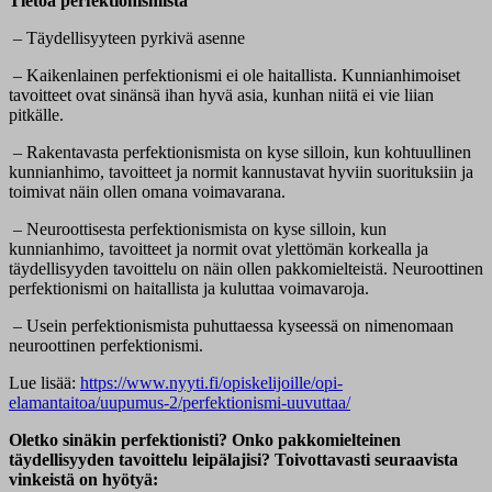
Tietoa perfektionismista
– Täydellisyyteen pyrkivä asenne
– Kaikenlainen perfektionismi ei ole haitallista. Kunnianhimoiset
tavoitteet ovat sinänsä ihan hyvä asia, kunhan niitä ei vie liian
pitkälle.
– Rakentavasta perfektionismista on kyse silloin, kun kohtuullinen
kunnianhimo, tavoitteet ja normit kannustavat hyviin suorituksiin ja
toimivat näin ollen omana voimavarana.
– Neuroottisesta perfektionismista on kyse silloin, kun
kunnianhimo, tavoitteet ja normit ovat ylettömän korkealla ja
täydellisyyden tavoittelu on näin ollen pakkomielteistä. Neuroottinen
perfektionismi on haitallista ja kuluttaa voimavaroja.
– Usein perfektionismista puhuttaessa kyseessä on nimenomaan
neuroottinen perfektionismi.
Lue lisää:
https://www.nyyti.fi/opiskelijoille/opi-
elamantaitoa/uupumus-2/perfektionismi-uuvuttaa/
Oletko sinäkin perfektionisti? Onko pakkomielteinen
täydellisyyden tavoittelu leipälajisi? Toivottavasti seuraavista
vinkeistä on hyötyä: