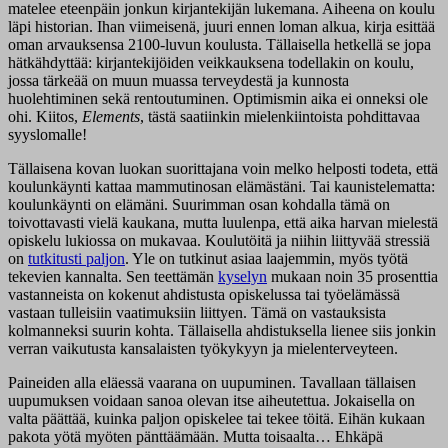
matelee eteenpäin jonkun kirjantekijän lukemana. Aiheena on koulu
läpi historian. Ihan viimeisenä, juuri ennen loman alkua, kirja esittää
oman arvauksensa 2100-luvun koulusta. Tällaisella hetkellä se jopa
hätkähdyttää: kirjantekijöiden veikkauksena todellakin on koulu,
jossa tärkeää on muun muassa terveydestä ja kunnosta
huolehtiminen sekä rentoutuminen. Optimismin aika ei onneksi ole
ohi. Kiitos,
Elements
, tästä saatiinkin mielenkiintoista pohdittavaa
syyslomalle!
Tällaisena kovan luokan suorittajana voin melko helposti todeta, että
koulunkäynti kattaa mammutinosan elämästäni. Tai kaunistelematta:
koulunkäynti on elämäni. Suurimman osan kohdalla tämä on
toivottavasti vielä kaukana, mutta luulenpa, että aika harvan mielestä
opiskelu lukiossa on mukavaa. Koulutöitä ja niihin liittyvää stressiä
on
tutkitusti paljon
. Yle on tutkinut asiaa laajemmin, myös työtä
tekevien kannalta. Sen teettämän
kyselyn
mukaan noin 35 prosenttia
vastanneista on kokenut ahdistusta opiskelussa tai työelämässä
vastaan tulleisiin vaatimuksiin liittyen. Tämä on vastauksista
kolmanneksi suurin kohta. Tällaisella ahdistuksella lienee siis jonkin
verran vaikutusta kansalaisten työkykyyn ja mielenterveyteen.
Paineiden alla eläessä vaarana on uupuminen. Tavallaan tällaisen
uupumuksen voidaan sanoa olevan itse aiheutettua. Jokaisella on
valta päättää, kuinka paljon opiskelee tai tekee töitä. Eihän kukaan
pakota yötä myöten pänttäämään. Mutta toisaalta… Ehkäpä