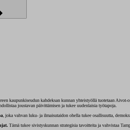
een kaupunkiseudun kahdeksan kunnan yhteistyöllä tuotetaan Aivot-opp
dollistaa joustavan päivittämisen ja tukee uudenlaisia työtapoja.
oa
, joka vahvan luku- ja ilmaisutaidon ohella tukee osallisuutta, demokra
jat.
Tämä tukee sivistyskunnan strategisia tavoitteita ja vahvistaa Ta