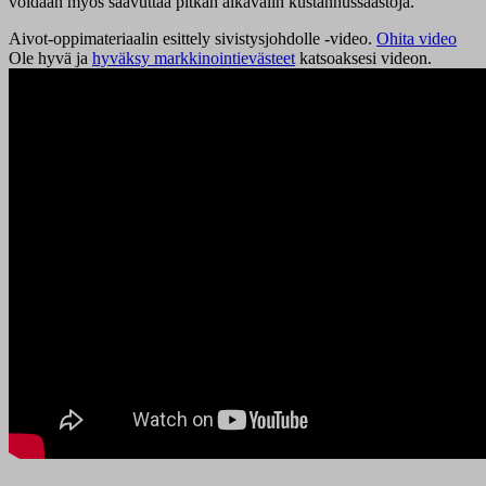
voidaan myös saavuttaa pitkän aikavälin kustannussäästöjä.
Aivot-oppimateriaalin esittely sivistysjohdolle -video.
Ohita video
Ole hyvä ja
hyväksy markkinointievästeet
katsoaksesi videon.