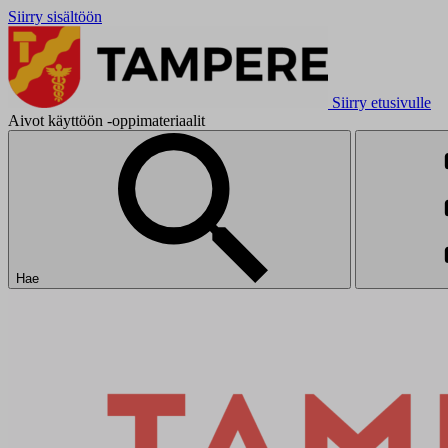
Siirry sisältöön
Siirry etusivulle
Aivot käyttöön -oppimateriaalit
Hae