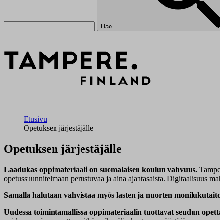
Hae
Etusivu
Opetuksen järjestäjälle
Opetuksen järjestäjälle
Laadukas oppimateriaali on suomalaisen koulun vahvuus.
Tamper
opetussuunnitelmaan perustuvaa ja aina ajantasaista. Digitaalisuus mah
Samalla halutaan vahvistaa myös lasten ja nuorten monilukutait
Uudessa toimintamallissa oppimateriaalin tuottavat seudun opetta