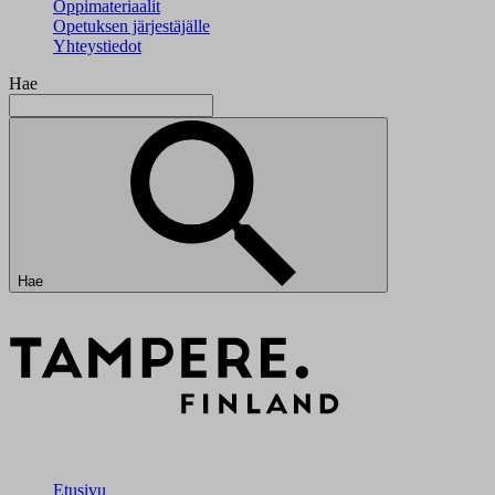
Oppimateriaalit
Opetuksen järjestäjälle
Yhteystiedot
Hae
Hae
Etusivu