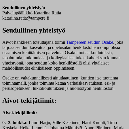
Seudullinen yhteistyö:
Palvelupäällikkö Katariina Ratia
katariina.ratia@tampere.fi
Seudullinen yhteistyö
Aivot-hankkeen toteuttajana toimii
Tampereen seudun Osake
, joka
tarjoaa seudun kasvatus- ja opetusalan henkilöstölle monipuolisia
osaamisen kehittämisen palveluja. Osake tuottaa koulutuksia,
tapahtumia, tutkimuksia ja kollegiaalista tukea kahdeksan kunnan
yhteistyönä, jotta seudun koko henkilöstöllä olisi yhtäläiset
mahdollisuudet elinikäiseen oppimiseen.
Osake on valtakunnallisesti ainutlaatuinen, kuntien itse tuottama
toimintamalli, jonka toiminta kattaa varhaiskasvatuksen, esi- ja
perusopetuksen, lukiokoulutuksen ja nuorisotyön henkilöstön.
Aivot-tekijätiimit:
Aivot-tekijätiimit:
0.–2. luokka:
Lauri Harju, Ville Keskinen, Harri Knuuti, Timo
Koskela, Helka Lempilä, Johanna Männistö, Anne Piirainen, Maria