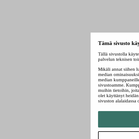
Tämä sivusto käy
Tällä sivustolla käyt
palvelun teknisen to
Mikäli annat siihen 
median ominaisuuksi
median kumppaneillem
sivustoamme. Kumppa
muihin tietoihin, joit
olet käyttänyt heidä
sivuston alalaidassa