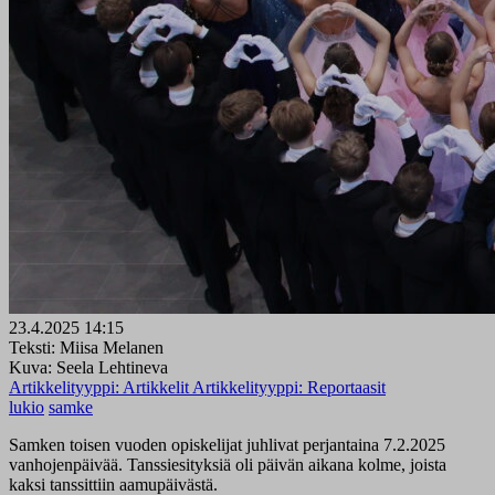
23.4.2025 14:15
Teksti: Miisa Melanen
Kuva: Seela Lehtineva
Artikkelityyppi:
Artikkelit
Artikkelityyppi:
Reportaasit
lukio
samke
Samken toisen vuoden opiskelijat juhlivat perjantaina 7.2.2025
vanhojenpäivää. Tanssiesityksiä oli päivän aikana kolme, joista
kaksi tanssittiin aamupäivästä.