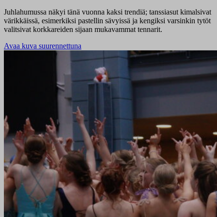
Juhlahumussa näkyi tänä vuonna kaksi trendiä; tanssiasut kimalsivat
värikkäissä, esimerkiksi pastellin sävyissä ja kengiksi varsinkin tytöt
valitsivat korkkareiden sijaan mukavammat tennarit.
Avaa kuva suurennettuna