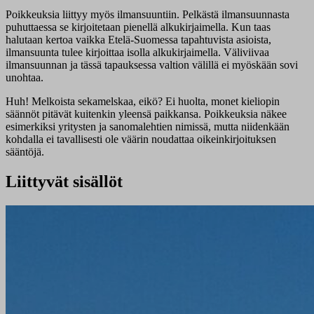
Poikkeuksia liittyy myös ilmansuuntiin. Pelkästä ilmansuunnasta
puhuttaessa se kirjoitetaan pienellä alkukirjaimella. Kun taas
halutaan kertoa vaikka Etelä-Suomessa tapahtuvista asioista,
ilmansuunta tulee kirjoittaa isolla alkukirjaimella. Väliviivaa
ilmansuunnan ja tässä tapauksessa valtion välillä ei myöskään sovi
unohtaa.
Huh! Melkoista sekamelskaa, eikö? Ei huolta, monet kieliopin
säännöt pitävät kuitenkin yleensä paikkansa. Poikkeuksia näkee
esimerkiksi yritysten ja sanomalehtien nimissä, mutta niidenkään
kohdalla ei tavallisesti ole väärin noudattaa oikeinkirjoituksen
sääntöjä.
Liittyvät sisällöt