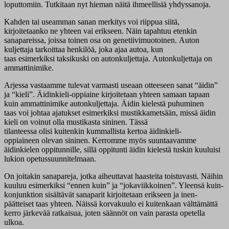
loputtomiin. Tutkitaan nyt hieman näitä ihmeellisiä yhdyssanoja.
Kahden tai useamman sanan merkitys voi riippua siitä,
kirjoitetaanko ne yhteen vai erikseen. Näin tapahtuu etenkin
sanapareissa, joissa toinen osa on genetiivimuotoinen. Auton
kuljettaja tarkoittaa henkilöä, joka ajaa autoa, kun
taas esimerkiksi taksikuski on autonkuljettaja. Autonkuljettaja on
ammattinimike.
Arjessa vastaamme tulevat varmasti useaan otteeseen sanat “äidin”
ja “kieli”. Äidinkieli-oppiaine kirjoitetaan yhteen samaan tapaan
kuin ammattinimike autonkuljettaja. Äidin kielestä puhuminen
taas voi johtaa ajatukset esimerkiksi mustikkametsään, missä äidin
kieli on voinut olla mustikasta sininen. Tässä
tilanteessa olisi kuitenkin kummallista kertoa äidinkieli-
oppiaineen olevan sininen. Kerromme myös suuntaavamme
äidinkielen oppitunnille, sillä oppitunti äidin kielestä tuskin kuuluisi
lukion opetussuunnitelmaan.
On joitakin sanapareja, jotka aiheuttavat haasteita toistuvasti. Näihin
kuuluu esimerkiksi “ennen kuin” ja “jokaviikkoinen”. Yleensä kuin-
konjunktion sisältävät sanaparit kirjoitetaan erikseen ja inen-
päätteiset taas yhteen. Näissä korvakuulo ei kuitenkaan välttämättä
kerro järkevää ratkaisua, joten säännöt on vain parasta opetella
ulkoa.