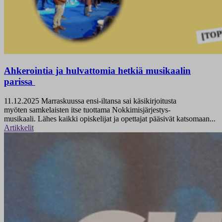
Ahkerointia ja hulvattomia hetkiä musikaalin
parissa
11.12.2025
Marraskuussa ensi-iltansa sai käsikirjoitusta
myöten samkelaisten itse tuottama Nokkimisjärjestys-
musikaali. Lähes kaikki opiskelijat ja opettajat pääsivät katsomaan...
Artikkelit