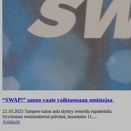
“SWAP!” sanoo vaate vaihtaessaan omistajaa
22.10.2025
Tampere-talon aula täyttyy rennolla rupattelulla.
Syysloman ensimmäisenä päivänä, lauantaina 11....
Artikkelit