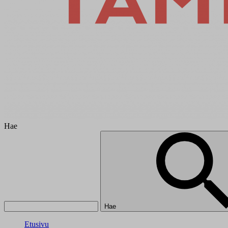
Hae
Hae
Etusivu