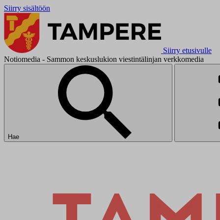
Siirry sisältöön
Siirry etusivulle
Notiomedia - Sammon keskuslukion viestintälinjan verkkomedia
Hae