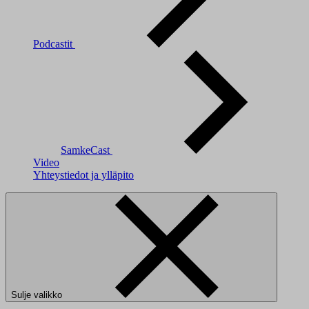
Podcastit
SamkeCast
Video
Yhteystiedot ja ylläpito
Sulje valikko