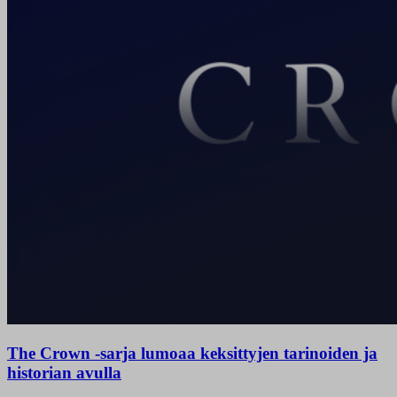
The Crown -sarja lumoaa keksittyjen tarinoiden ja
historian avulla