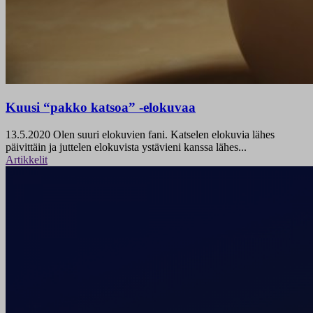
Kuusi “pakko katsoa” -elokuvaa
13.5.2020
Olen suuri elokuvien fani. Katselen elokuvia lähes
päivittäin ja juttelen elokuvista ystävieni kanssa lähes...
Artikkelit