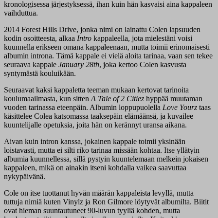
kronologisessa järjestyksessä, ihan kuin hän kasvaisi aina kappaleen
vaihduttua.
2014 Forest Hills Drive, jonka nimi on lainattu Colen lapsuuden
kodin osoitteesta, alkaa
Intro
kappaleella, jota mielestäni voisi
kuunnella erikseen omana kappaleenaan, mutta toimii erinomaisesti
albumin introna. Tämä kappale ei vielä aloita tarinaa, vaan sen tekee
seuraava kappale
January
28th
, joka kertoo Colen kasvusta
syntymästä kouluikään.
Seuraavat kaksi kappaletta teeman mukaan kertovat tarinoita
koulumaailmasta, kun sitten
A
Tale
of 2
Citiez
hyppää muutaman
vuoden tarinassa eteenpäin. Albumin loppupuolella
Love
Yourz
taas
käsittelee Colea katsomassa taaksepäin elämäänsä, ja kuvailee
kuuntelijalle opetuksia, joita hän on kerännyt uransa aikana.
Aivan kuin intron kanssa, jokainen kappale toimii yksinään
loistavasti, mutta ei silti riko tarinaa missään kohtaa. Itse yllätyin
albumia kuunnellessa, sillä pystyin kuuntelemaan melkein jokaisen
kappaleen, mikä on ainakin itseni kohdalla vaikea saavuttaa
nykypäivänä.
Cole on itse tuottanut hyvän määrän kappaleista levyllä, mutta
tuttuja nimiä kuten Vinylz ja Ron Gilmore löytyvät albumilta. Biitit
ovat hieman suuntautuneet 90-luvun tyyliä kohden, mutta