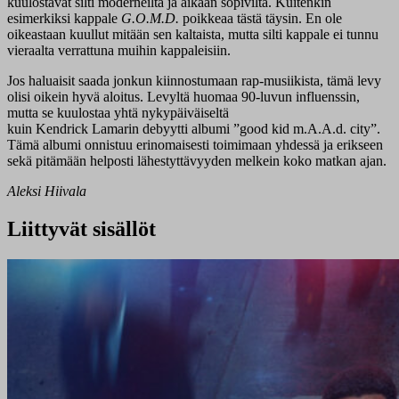
kuulostavat silti moderneilta ja aikaan sopivilta. Kuitenkin
esimerkiksi kappale
G.O.M.
D
.
poikkeaa tästä täysin. En ole
oikeastaan kuullut mitään sen kaltaista, mutta silti kappale ei tunnu
vieraalta verrattuna muihin kappaleisiin.
Jos haluaisit saada jonkun kiinnostumaan rap-musiikista, tämä levy
olisi oikein hyvä aloitus. Levyltä huomaa 90-luvun influenssin,
mutta se kuulostaa yhtä nykypäiväiseltä
kuin Kendrick Lamarin debyytti albumi ”good kid m.A.A.d. city”.
Tämä albumi onnistuu erinomaisesti toimimaan yhdessä ja erikseen
sekä pitämään helposti lähestyttävyyden melkein koko matkan ajan.
Aleksi Hiivala
Liittyvät sisällöt