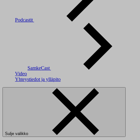
Podcastit
SamkeCast
Video
Yhteystiedot ja ylläpito
Sulje valikko