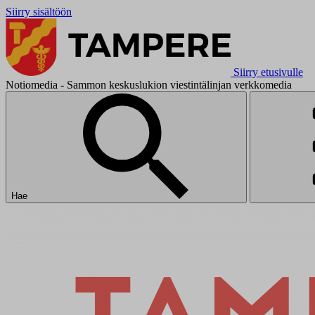
Siirry sisältöön
Siirry etusivulle
Notiomedia - Sammon keskuslukion viestintälinjan verkkomedia
Hae