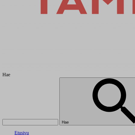
Hae
Hae
Etusivu