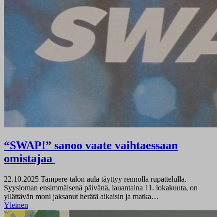
“SWAP!” sanoo vaate vaihtaessaan
omistajaa
22.10.2025
Tampere-talon aula täyttyy rennolla rupattelulla.
Syysloman ensimmäisenä päivänä, lauantaina 11. lokakuuta, on
yllättävän moni jaksanut herätä aikaisin ja matka…
Yleinen