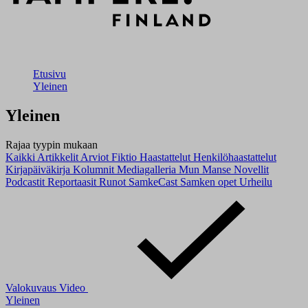
Etusivu
Yleinen
Yleinen
Rajaa tyypin mukaan
Kaikki
Artikkelit
Arviot
Fiktio
Haastattelut
Henkilöhaastattelut
Kirjapäiväkirja
Kolumnit
Mediagalleria
Mun Manse
Novellit
Podcastit
Reportaasit
Runot
SamkeCast
Samken opet
Urheilu
Valokuvaus
Video
Yleinen