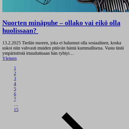
Nuorten minäpuhe – ollako vai eikö olla
huolissaan?
13.2.2025
Tiedän nuoren, joka ei halunnut olla sosiaalinen, koska
uskoi niin vahvasti muiden pitävän häntä kummallisena. Vasta tästä
ympäristöstä irtauduttuaan hän ryhtyi…
Yleinen
1
2
3
4
5
6
7
…
15