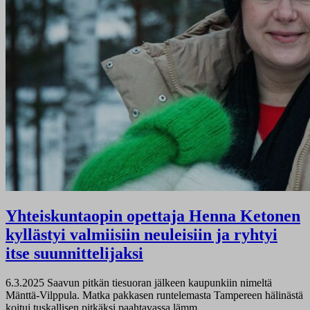
Yhteiskuntaopin opettaja Henna Ketonen
kyllästyi valmiisiin neuleisiin ja ryhtyi
itse suunnittelijaksi
6.3.2025
Saavun pitkän tiesuoran jälkeen kaupunkiin nimeltä
Mänttä-Vilppula. Matka pakkasen runtelemasta Tampereen hälinästä
koitui tuskallisen pitkäksi paahtavassa lämm…