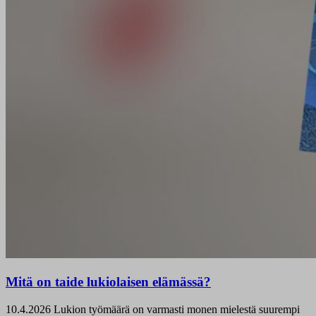
Mitä on taide lukiolaisen elämässä?
10.4.2026
Lukion työmäärä on varmasti monen mielestä suurempi