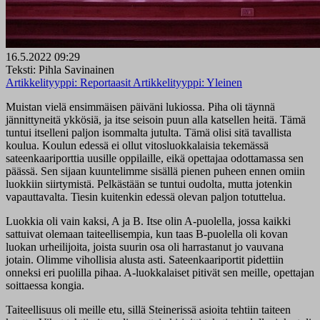
16.5.2022 09:29
Teksti: Pihla Savinainen
Artikkelityyppi:
Reportaasit
Artikkelityyppi:
Yleinen
Muistan vielä ensimmäisen päiväni lukiossa. Piha oli täynnä
jännittyneitä ykkösiä, ja itse seisoin puun alla katsellen heitä. Tämä
tuntui itselleni paljon isommalta jutulta. Tämä olisi sitä tavallista
koulua. Koulun edessä ei ollut vitosluokkalaisia tekemässä
sateenkaariporttia uusille oppilaille, eikä opettajaa odottamassa sen
päässä. Sen sijaan kuuntelimme sisällä pienen puheen ennen omiin
luokkiin siirtymistä. Pelkästään se tuntui oudolta, mutta jotenkin
vapauttavalta. Tiesin kuitenkin edessä olevan paljon totuttelua.
Luokkia oli vain kaksi, A ja B. Itse olin A-puolella, jossa kaikki
sattuivat olemaan taiteellisempia, kun taas B-puolella oli kovan
luokan urheilijoita, joista suurin osa oli harrastanut jo vauvana
jotain. Olimme vihollisia alusta asti. Sateenkaariportit pidettiin
onneksi eri puolilla pihaa. A-luokkalaiset pitivät sen meille, opettajan
soittaessa kongia.
Taiteellisuus oli meille etu, sillä Steinerissä asioita tehtiin taiteen