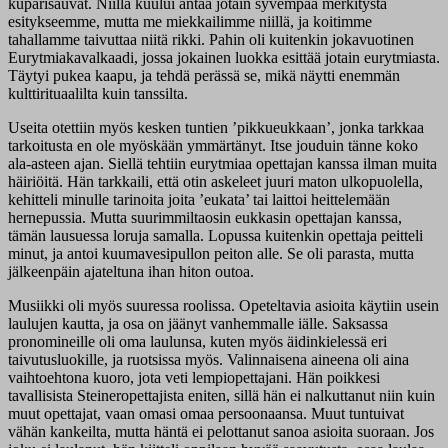
kuparisauvat. Niillä kuului antaa jotain syvempää merkitystä
esitykseemme, mutta me miekkailimme niillä, ja koitimme
tahallamme taivuttaa niitä rikki. Pahin oli kuitenkin jokavuotinen
Eurytmiakavalkaadi, jossa jokainen luokka esittää jotain eurytmiasta.
Täytyi pukea kaapu, ja tehdä perässä se, mikä näytti enemmän
kulttirituaalilta kuin tanssilta.
Useita otettiin myös kesken tuntien ’pikkueukkaan’, jonka tarkkaa
tarkoitusta en ole myöskään ymmärtänyt. Itse jouduin tänne koko
ala-asteen ajan. Siellä tehtiin eurytmiaa opettajan kanssa ilman muita
häiriöitä. Hän tarkkaili, että otin askeleet juuri maton ulkopuolella,
kehitteli minulle tarinoita joita ’eukata’ tai laittoi heittelemään
hernepussia. Mutta suurimmiltaosin eukkasin opettajan kanssa,
tämän lausuessa loruja samalla. Lopussa kuitenkin opettaja peitteli
minut, ja antoi kuumavesipullon peiton alle. Se oli parasta, mutta
jälkeenpäin ajateltuna ihan hiton outoa.
Musiikki oli myös suuressa roolissa. Opeteltavia asioita käytiin usein
laulujen kautta, ja osa on jäänyt vanhemmalle iälle. Saksassa
pronomineille oli oma laulunsa, kuten myös äidinkielessä eri
taivutusluokille, ja ruotsissa myös. Valinnaisena aineena oli aina
vaihtoehtona kuoro, jota veti lempiopettajani. Hän poikkesi
tavallisista Steineropettajista eniten, sillä hän ei nalkuttanut niin kuin
muut opettajat, vaan omasi omaa persoonaansa. Muut tuntuivat
vähän kankeilta, mutta häntä ei pelottanut sanoa asioita suoraan. Jos