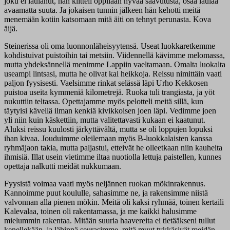
joku ei laulanut, hän kiitteli oppilaan hyvää saavutusta, osaa laulaa
avaamatta suuta. Ja jokaisen tunnin jälkeen hän kehotti meitä
menemään kotiin katsomaan mitä äiti on tehnyt perunasta. Kova
äijä.
Steinerissa oli oma luonnonläheisyytensä. Useat luokkaretkemme
kohdistuivat puistoihin tai metsiin. Viidennellä kävimme melomassa,
mutta yhdeksännellä menimme Lappiin vaeltamaan. Omalta luokalta
useampi lintsasi, mutta he olivat kai heikkoja. Reissu nimittäin vaati
paljon fyysisesti. Vaelsimme rinkat selässä läpi Urho Kekkosen
puistoa useita kymmeniä kilometrejä. Ruoka tuli trangiasta, ja yöt
nukuttiin teltassa. Opettajamme myös pelotteli meitä sillä, kun
täytyisi kävellä ilman kenkiä kivikkoisen joen läpi. Vedimme joen
yli niin kuin käskettiin, mutta valitettavasti kukaan ei kaatunut.
Aluksi reissu kuulosti järkyttävältä, mutta se oli loppujen lopuksi
ihan kivaa. Jouduimme oleilemaan myös B-luokkalaisten kanssa
ryhmäjaon takia, mutta paljastui, etteivät he olleetkaan niin kauheita
ihmisiä. Illat usein vietimme iltaa nuotiolla lettuja paistellen, kunnes
opettaja nalkutti meidät nukkumaan.
Fyysistä voimaa vaati myös neljännen ruokan mökinrakennus.
Kannoimme puut koululle, sahasimme ne, ja rakensimme niistä
valvonnan alla pienen mökin. Meitä oli kaksi ryhmää, toinen kertaili
Kalevalaa, toinen oli rakentamassa, ja me kaikki halusimme
mielummin rakentaa. Mitään suuria haavereita ei tietääkseni tullut
kenellekään, ja lähinnä seurasimme, mitä muut tykkäsivät meidän