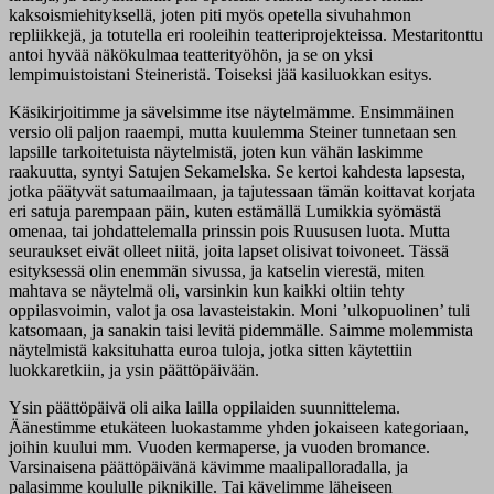
kaksoismiehityksellä, joten piti myös opetella sivuhahmon
repliikkejä, ja totutella eri rooleihin teatteriprojekteissa. Mestaritonttu
antoi hyvää näkökulmaa teatterityöhön, ja se on yksi
lempimuistoistani Steineristä. Toiseksi jää kasiluokkan esitys.
Käsikirjoitimme ja sävelsimme itse näytelmämme. Ensimmäinen
versio oli paljon raaempi, mutta kuulemma Steiner tunnetaan sen
lapsille tarkoitetuista näytelmistä, joten kun vähän laskimme
raakuutta, syntyi Satujen Sekamelska. Se kertoi kahdesta lapsesta,
jotka päätyvät satumaailmaan, ja tajutessaan tämän koittavat korjata
eri satuja parempaan päin, kuten estämällä Lumikkia syömästä
omenaa, tai johdattelemalla prinssin pois Ruususen luota. Mutta
seuraukset eivät olleet niitä, joita lapset olisivat toivoneet. Tässä
esityksessä olin enemmän sivussa, ja katselin vierestä, miten
mahtava se näytelmä oli, varsinkin kun kaikki oltiin tehty
oppilasvoimin, valot ja osa lavasteistakin. Moni ’ulkopuolinen’ tuli
katsomaan, ja sanakin taisi levitä pidemmälle. Saimme molemmista
näytelmistä kaksituhatta euroa tuloja, jotka sitten käytettiin
luokkaretkiin, ja ysin päättöpäivään.
Ysin päättöpäivä oli aika lailla oppilaiden suunnittelema.
Äänestimme etukäteen luokastamme yhden jokaiseen kategoriaan,
joihin kuului mm. Vuoden kermaperse, ja vuoden bromance.
Varsinaisena päättöpäivänä kävimme maalipalloradalla, ja
palasimme koululle piknikille. Tai kävelimme läheiseen