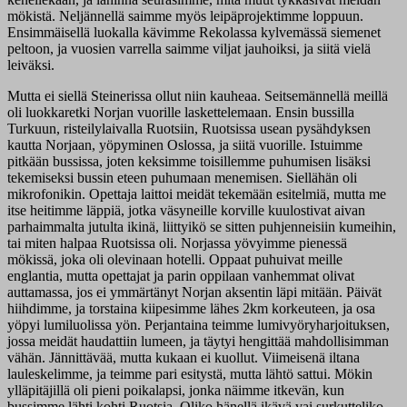
mökistä. Neljännellä saimme myös leipäprojektimme loppuun.
Ensimmäisellä luokalla kävimme Rekolassa kylvemässä siemenet
peltoon, ja vuosien varrella saimme viljat jauhoiksi, ja siitä vielä
leiväksi.
Mutta ei siellä Steinerissa ollut niin kauheaa. Seitsemännellä meillä
oli luokkaretki Norjan vuorille laskettelemaan. Ensin bussilla
Turkuun, risteilylaivalla Ruotsiin, Ruotsissa usean pysähdyksen
kautta Norjaan, yöpyminen Oslossa, ja siitä vuorille. Istuimme
pitkään bussissa, joten keksimme toisillemme puhumisen lisäksi
tekemiseksi bussin eteen puhumaan menemisen. Siellähän oli
mikrofonikin. Opettaja laittoi meidät tekemään esitelmiä, mutta me
itse heitimme läppiä, jotka väsyneille korville kuulostivat aivan
parhaimmalta jutulta ikinä, liittyikö se sitten puhjenneisiin kumeihin,
tai miten halpaa Ruotsissa oli. Norjassa yövyimme pienessä
mökissä, joka oli olevinaan hotelli. Oppaat puhuivat meille
englantia, mutta opettajat ja parin oppilaan vanhemmat olivat
auttamassa, jos ei ymmärtänyt Norjan aksentin läpi mitään. Päivät
hiihdimme, ja torstaina kiipesimme lähes 2km korkeuteen, ja osa
yöpyi lumiluolissa yön. Perjantaina teimme lumivyöryharjoituksen,
jossa meidät haudattiin lumeen, ja täytyi hengittää mahdollisimman
vähän. Jännittävää, mutta kukaan ei kuollut. Viimeisenä iltana
lauleskelimme, ja teimme pari esitystä, mutta lähtö sattui. Mökin
ylläpitäjillä oli pieni poikalapsi, jonka näimme itkevän, kun
bussimme lähti kohti Ruotsia. Oliko hänellä ikävä vai surkutteliko