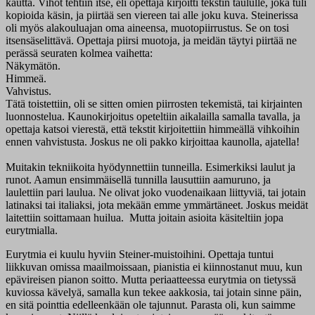
kautta. Vihot tehtiin itse, eli opettaja kirjoitti tekstin taululle, joka tuli
kopioida käsin, ja piirtää sen viereen tai alle joku kuva. Steinerissa
oli myös alakouluajan oma aineensa, muotopiirrustus. Se on tosi
itsensäselittävä. Opettaja piirsi muotoja, ja meidän täytyi piirtää ne
perässä seuraten kolmea vaihetta:
Näkymätön.
Himmeä.
Vahvistus.
Tätä toistettiin, oli se sitten omien piirrosten tekemistä, tai kirjainten
luonnostelua. Kaunokirjoitus opeteltiin aikalailla samalla tavalla, ja
opettaja katsoi vierestä, että tekstit kirjoitettiin himmeällä vihkoihin
ennen vahvistusta. Joskus ne oli pakko kirjoittaa kaunolla, ajatella!
Muitakin tekniikoita hyödynnettiin tunneilla. Esimerkiksi laulut ja
runot. Aamun ensimmäisellä tunnilla lausuttiin aamuruno, ja
laulettiin pari laulua. Ne olivat joko vuodenaikaan liittyviä, tai jotain
latinaksi tai italiaksi, jota mekään emme ymmärtäneet. Joskus meidät
laitettiin soittamaan huilua. Mutta joitain asioita käsiteltiin jopa
eurytmialla.
Eurytmia ei kuulu hyviin Steiner-muistoihini. Opettaja tuntui
liikkuvan omissa maailmoissaan, pianistia ei kiinnostanut muu, kun
epävireisen pianon soitto. Mutta periaatteessa eurytmia on tietyssä
kuviossa kävelyä, samalla kun tekee aakkosia, tai jotain sinne päin,
en sitä pointtia edelleenkään ole tajunnut. Parasta oli, kun saimme