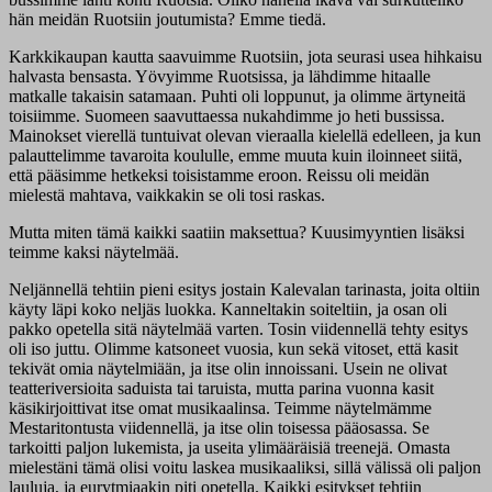
hän meidän Ruotsiin joutumista? Emme tiedä.
Karkkikaupan kautta saavuimme Ruotsiin, jota seurasi usea hihkaisu
halvasta bensasta. Yövyimme Ruotsissa, ja lähdimme hitaalle
matkalle takaisin satamaan. Puhti oli loppunut, ja olimme ärtyneitä
toisiimme. Suomeen saavuttaessa nukahdimme jo heti bussissa.
Mainokset vierellä tuntuivat olevan vieraalla kielellä edelleen, ja kun
palauttelimme tavaroita koululle, emme muuta kuin iloinneet siitä,
että pääsimme hetkeksi toisistamme eroon. Reissu oli meidän
mielestä mahtava, vaikkakin se oli tosi raskas.
Mutta miten tämä kaikki saatiin maksettua? Kuusimyyntien lisäksi
teimme kaksi näytelmää.
Neljännellä tehtiin pieni esitys jostain Kalevalan tarinasta, joita oltiin
käyty läpi koko neljäs luokka. Kanneltakin soiteltiin, ja osan oli
pakko opetella sitä näytelmää varten. Tosin viidennellä tehty esitys
oli iso juttu. Olimme katsoneet vuosia, kun sekä vitoset, että kasit
tekivät omia näytelmiään, ja itse olin innoissani. Usein ne olivat
teatteriversioita saduista tai taruista, mutta parina vuonna kasit
käsikirjoittivat itse omat musikaalinsa. Teimme näytelmämme
Mestaritontusta viidennellä, ja itse olin toisessa pääosassa. Se
tarkoitti paljon lukemista, ja useita ylimääräisiä treenejä. Omasta
mielestäni tämä olisi voitu laskea musikaaliksi, sillä välissä oli paljon
lauluja, ja eurytmiaakin piti opetella. Kaikki esitykset tehtiin