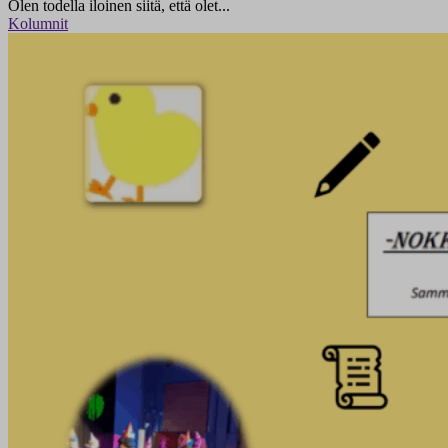
Olen todella iloinen siitä, että olet...
Kolumnit