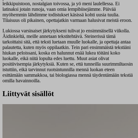
leikkipuistoon, nostalgian toivossa, ja yö meni laulellessa. Ei
latinaksi jotain runoja, vaan omia lempibiisejämme. Päivää
myöhemmin lähdimme todistukset käsissä kohti uusia tuulia.
Tilaisuus oli pikainen, opettajatkin varmaan halusivat meistä eroon.
Lukiossa varsinaiset järkytykseni tulivat jo ensimmäisellä viikolla.
Äidinkieltä, meille annetaan tekstitehtävä. Steinerissä tämä
tarkoittaisi sitä, että teksti luetaan muulle luokalle, ja opettaja antaa
palautetta, kuten myös oppilaatkin. Tein pari ensimmäistä tekstiäni
hiukan peloissani, koska en halunnut enää lukea töitäni koko
luokalle, eikä niitä lopulta edes luettu. Muut asiat olivat
positiivisempia järkytyksiä. Kuten se, että tunneilla suurimmiltaosin
istuttiin, eikä tarvinnut ruotsintunnilla mennä luokan eteen
esittämään sammakkoa, tai biologiassa mennä täydentämään tekstiä
omilla havainnoilla.
Liittyvät sisällöt