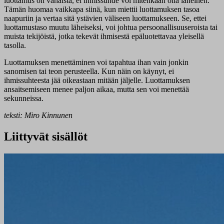
luottamus on vähäistä, ei ihmissuhde voi mitenkään olla läheinen.
Tämän huomaa vaikkapa siinä, kun miettii luottamuksen tasoa
naapuriin ja vertaa sitä ystävien väliseen luottamukseen. Se, ettei
luottamustaso muutu läheiseksi, voi johtua persoonallisuuseroista tai
muista tekijöistä, jotka tekevät ihmisestä epäluotettavaa yleisellä
tasolla.
Luottamuksen menettäminen voi tapahtua ihan vain jonkin
sanomisen tai teon perusteella. Kun näin on käynyt, ei
ihmissuhteesta jää oikeastaan mitään jäljelle. Luottamuksen
ansaitsemiseen menee paljon aikaa, mutta sen voi menettää
sekunneissa.
teksti: Miro Kinnunen
Liittyvät sisällöt