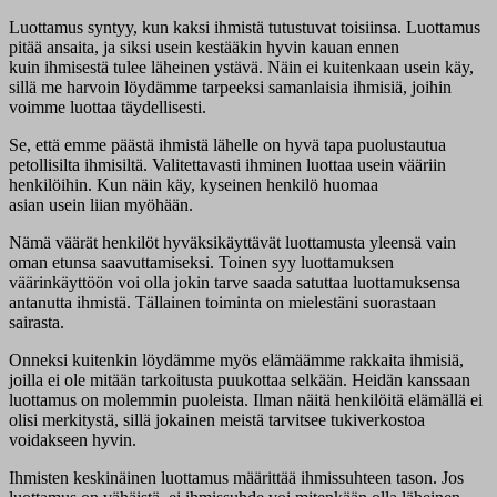
Luottamus syntyy, kun kaksi ihmistä tutustuvat toisiinsa. Luottamus
pitää ansaita, ja siksi usein kestääkin hyvin kauan ennen
kuin ihmisestä tulee läheinen ystävä. Näin ei kuitenkaan usein käy,
sillä me harvoin löydämme tarpeeksi samanlaisia ihmisiä, joihin
voimme luottaa täydellisesti.
Se, että emme päästä ihmistä lähelle on hyvä tapa puolustautua
petollisilta ihmisiltä. Valitettavasti ihminen luottaa usein vääriin
henkilöihin. Kun näin käy, kyseinen henkilö huomaa
asian usein liian myöhään.
Nämä väärät henkilöt hyväksikäyttävät luottamusta yleensä vain
oman etunsa saavuttamiseksi. Toinen syy luottamuksen
väärinkäyttöön voi olla jokin tarve saada satuttaa luottamuksensa
antanutta ihmistä. Tällainen toiminta on mielestäni suorastaan
sairasta.
Onneksi kuitenkin löydämme myös elämäämme rakkaita ihmisiä,
joilla ei ole mitään tarkoitusta puukottaa selkään. Heidän kanssaan
luottamus on molemmin puoleista. Ilman näitä henkilöitä elämällä ei
olisi merkitystä, sillä jokainen meistä tarvitsee tukiverkostoa
voidakseen hyvin.
Ihmisten keskinäinen luottamus määrittää ihmissuhteen tason. Jos