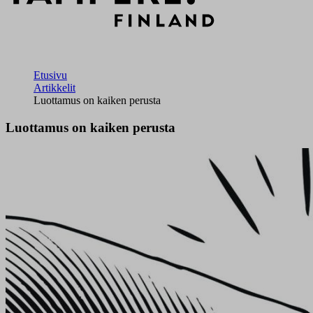
Etusivu
Artikkelit
Luottamus on kaiken perusta
Luottamus on kaiken perusta