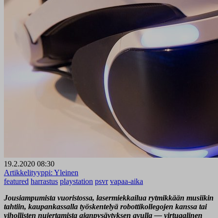
19.2.2020 08:30
Artikkelityyppi:
Yleinen
featured
harrastus
playstation
psvr
vapaa-aika
Jousiampumista vuoristossa, lasermiekkailua rytmikkään musiikin
tahtiin, kaupankassalla työskentelyä robottikollegojen kanssa tai
vihollisten nujertamista ajanpysäytyksen avulla
—
virtuaalinen