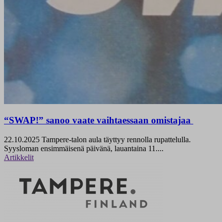
“SWAP!” sanoo vaate vaihtaessaan omistajaa
22.10.2025
Tampere-talon aula täyttyy rennolla rupattelulla.
Syysloman ensimmäisenä päivänä, lauantaina 11....
Artikkelit