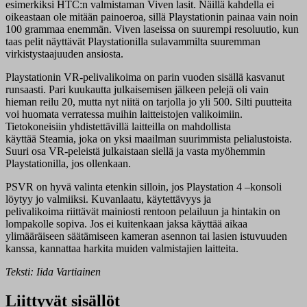
esimerkiksi HTC:n valmistaman Viven lasit. Näillä kahdella ei
oikeastaan ole mitään painoeroa, sillä Playstationin painaa vain noin
100 grammaa enemmän. Viven laseissa on suurempi resoluutio, kun
taas pelit näyttävät Playstationilla sulavammilta suuremman
virkistystaajuuden ansiosta.
Playstationin VR-pelivalikoima on parin vuoden sisällä kasvanut
runsaasti. Pari kuukautta julkaisemisen jälkeen pelejä oli vain
hieman reilu 20, mutta nyt niitä on tarjolla jo yli 500. Silti puutteita
voi huomata verratessa muihin laitteistojen valikoimiin.
Tietokoneisiin yhdistettävillä laitteilla on mahdollista
käyttää Steamia, joka on yksi maailman suurimmista pelialustoista.
Suuri osa VR-peleistä julkaistaan siellä ja vasta myöhemmin
Playstationilla, jos ollenkaan.
PSVR on hyvä valinta etenkin silloin, jos Playstation 4 –konsoli
löytyy jo valmiiksi. Kuvanlaatu, käytettävyys ja
pelivalikoima riittävät mainiosti rentoon pelailuun ja hintakin on
lompakolle sopiva. Jos ei kuitenkaan jaksa käyttää aikaa
ylimääräiseen säätämiseen kameran asennon tai lasien istuvuuden
kanssa, kannattaa harkita muiden valmistajien laitteita.
Teksti: Iida Vartiainen
Liittyvät sisällöt