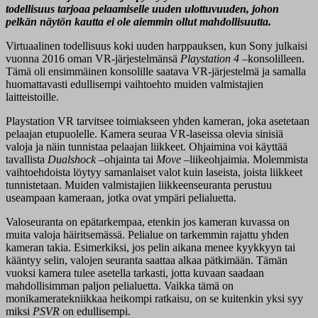
todellisuus tarjoaa pelaamiselle uuden ulottuvuuden, johon
pelkän näytön kautta ei ole aiemmin ollut mahdollisuutta.
Virtuaalinen todellisuus koki uuden harppauksen, kun Sony julkaisi
vuonna 2016 oman VR-järjestelmänsä
Playstation 4
–konsolilleen.
Tämä oli ensimmäinen konsolille saatava VR-järjestelmä ja samalla
huomattavasti edullisempi vaihtoehto muiden valmistajien
laitteistoille.
Playstation VR tarvitsee toimiakseen yhden kameran, joka asetetaan
pelaajan etupuolelle. Kamera seuraa VR-laseissa olevia sinisiä
valoja ja näin tunnistaa pelaajan liikkeet. Ohjaimina voi käyttää
tavallista
Dualshock
–ohjainta tai
Move
–liikeohjaimia. Molemmista
vaihtoehdoista löytyy samanlaiset valot kuin laseista, joista liikkeet
tunnistetaan. Muiden valmistajien liikkeenseuranta perustuu
useampaan kameraan, jotka ovat ympäri pelialuetta.
Valoseuranta on epätarkempaa, etenkin jos kameran kuvassa on
muita valoja häiritsemässä. Pelialue on tarkemmin rajattu yhden
kameran takia. Esimerkiksi, jos pelin aikana menee kyykkyyn tai
kääntyy selin, valojen seuranta saattaa alkaa pätkimään. Tämän
vuoksi kamera tulee asetella tarkasti, jotta kuvaan saadaan
mahdollisimman paljon pelialuetta. Vaikka tämä on
monikameratekniikkaa heikompi ratkaisu, on se kuitenkin yksi syy
miksi
PSVR
on edullisempi.