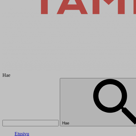
Hae
Hae
Etusivu