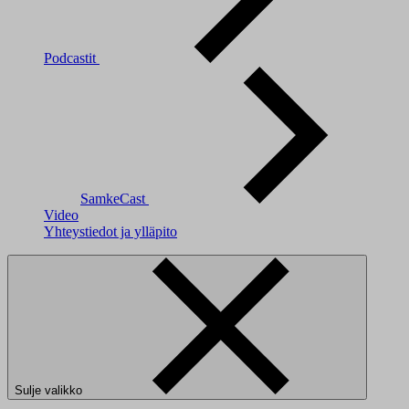
Podcastit
SamkeCast
Video
Yhteystiedot ja ylläpito
Sulje valikko