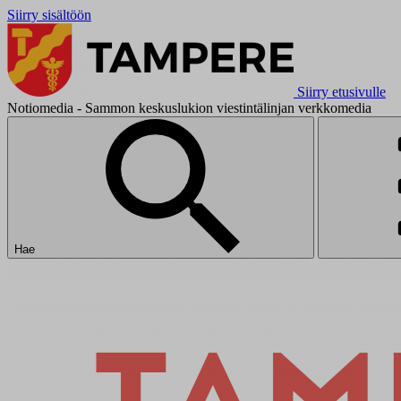
Siirry sisältöön
Siirry etusivulle
Notiomedia - Sammon keskuslukion viestintälinjan verkkomedia
Hae