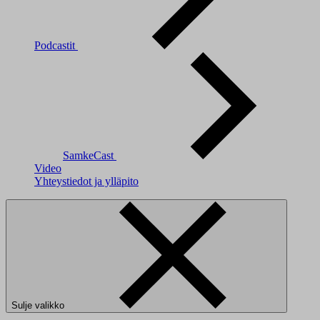
Podcastit
SamkeCast
Video
Yhteystiedot ja ylläpito
Sulje valikko