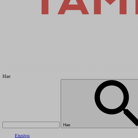
Hae
Hae
Etusivu