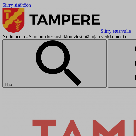
Siirry sisältöön
Siirry etusivulle
Notiomedia - Sammon keskuslukion viestintälinjan verkkomedia
Hae