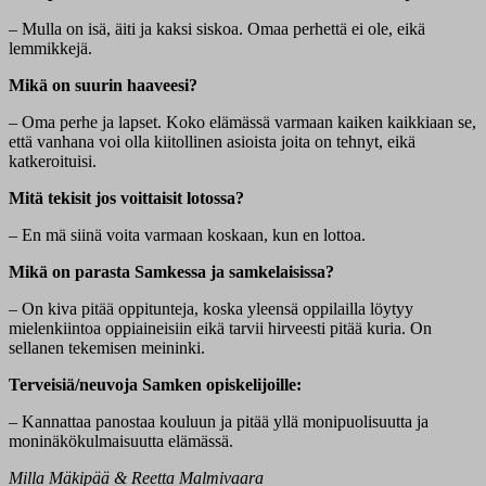
– Mulla on isä, äiti ja kaksi siskoa. Omaa perhettä ei ole, eikä
lemmikkejä.
Mikä on suurin haaveesi?
– Oma perhe ja lapset. Koko elämässä varmaan kaiken kaikkiaan se,
että vanhana voi olla kiitollinen asioista joita on tehnyt, eikä
katkeroituisi.
Mitä tekisit jos voittaisit lotossa?
– En mä siinä voita varmaan koskaan, kun en lottoa.
Mikä on parasta Samkessa ja samkelaisissa?
– On kiva pitää oppitunteja, koska yleensä oppilailla löytyy
mielenkiintoa oppiaineisiin eikä tarvii hirveesti pitää kuria. On
sellanen tekemisen meininki.
Terveisiä/neuvoja Samken opiskelijoille:
– Kannattaa panostaa kouluun ja pitää yllä monipuolisuutta ja
moninäkökulmaisuutta elämässä.
Milla Mäkipää & Reetta Malmivaara