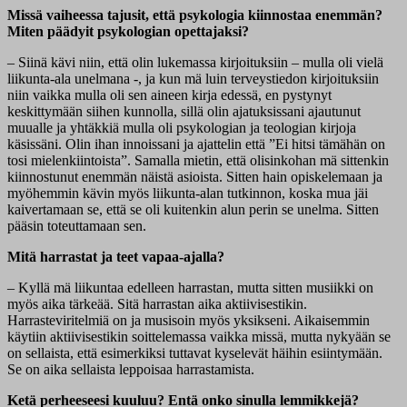
Missä vaiheessa tajusit, että psykologia kiinnostaa enemmän?
Miten päädyit psykologian opettajaksi?
– Siinä kävi niin, että olin lukemassa kirjoituksiin – mulla oli vielä
liikunta-ala unelmana -, ja kun mä luin terveystiedon kirjoituksiin
niin vaikka mulla oli sen aineen kirja edessä, en pystynyt
keskittymään siihen kunnolla, sillä olin ajatuksissani ajautunut
muualle ja yhtäkkiä mulla oli psykologian ja teologian kirjoja
käsissäni. Olin ihan innoissani ja ajattelin että ”Ei hitsi tämähän on
tosi mielenkiintoista”. Samalla mietin, että olisinkohan mä sittenkin
kiinnostunut enemmän näistä asioista. Sitten hain opiskelemaan ja
myöhemmin kävin myös liikunta-alan tutkinnon, koska mua jäi
kaivertamaan se, että se oli kuitenkin alun perin se unelma. Sitten
pääsin toteuttamaan sen.
Mitä harrastat ja teet vapaa-ajalla?
– Kyllä mä liikuntaa edelleen harrastan, mutta sitten musiikki on
myös aika tärkeää. Sitä harrastan aika aktiivisestikin.
Harrasteviritelmiä on ja musisoin myös yksikseni. Aikaisemmin
käytiin aktiivisestikin soittelemassa vaikka missä, mutta nykyään se
on sellaista, että esimerkiksi tuttavat kyselevät häihin esiintymään.
Se on aika sellaista leppoisaa harrastamista.
Ketä perheeseesi kuuluu? Entä onko sinulla lemmikkejä?