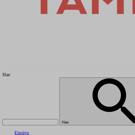
Hae
Hae
Etusivu