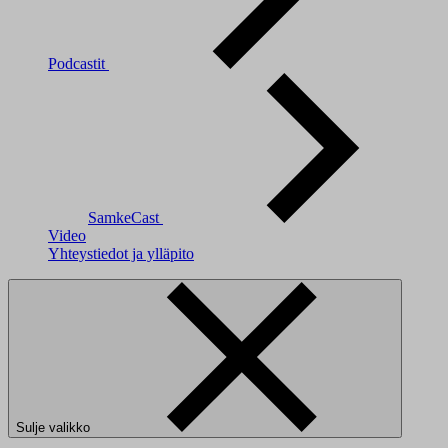
Podcastit
SamkeCast
Video
Yhteystiedot ja ylläpito
Sulje valikko