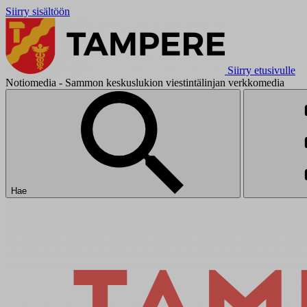
Siirry sisältöön
Siirry etusivulle
Notiomedia - Sammon keskuslukion viestintälinjan verkkomedia
Hae