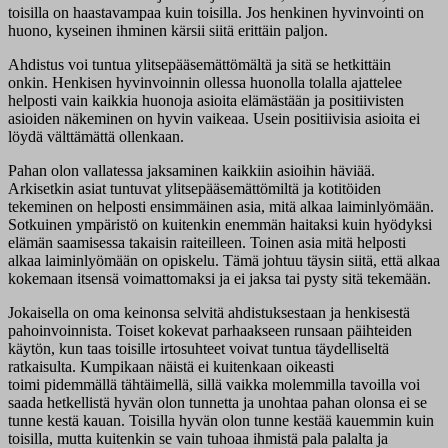
toisilla on haastavampaa kuin toisilla. Jos henkinen hyvinvointi on
huono, kyseinen ihminen kärsii siitä erittäin paljon.
Ahdistus voi tuntua ylitsepääsemättömältä ja sitä se hetkittäin
onkin. Henkisen hyvinvoinnin ollessa huonolla tolalla ajattelee
helposti vain kaikkia huonoja asioita elämästään ja positiivisten
asioiden näkeminen on hyvin vaikeaa. Usein positiivisia asioita ei
löydä välttämättä ollenkaan.
Pahan olon vallatessa jaksaminen kaikkiin asioihin häviää.
Arkisetkin asiat tuntuvat ylitsepääsemättömiltä ja kotitöiden
tekeminen on helposti ensimmäinen asia, mitä alkaa laiminlyömään.
Sotkuinen ympäristö on kuitenkin enemmän haitaksi kuin hyödyksi
elämän saamisessa takaisin raiteilleen. Toinen asia mitä helposti
alkaa laiminlyömään on opiskelu. Tämä johtuu täysin siitä, että alkaa
kokemaan itsensä voimattomaksi ja ei jaksa tai pysty sitä tekemään.
Jokaisella on oma keinonsa selvitä ahdistuksestaan ja henkisestä
pahoinvoinnista. Toiset kokevat parhaakseen runsaan päihteiden
käytön, kun taas toisille irtosuhteet voivat tuntua täydelliseltä
ratkaisulta. Kumpikaan näistä ei kuitenkaan oikeasti
toimi pidemmällä tähtäimellä, sillä vaikka molemmilla tavoilla voi
saada hetkellistä hyvän olon tunnetta ja unohtaa pahan olonsa ei se
tunne kestä kauan. Toisilla hyvän olon tunne kestää kauemmin kuin
toisilla, mutta kuitenkin se vain tuhoaa ihmistä pala palalta ja