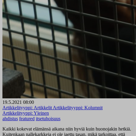
19.5.2021 08:00
Artikkelityyppi:
Artikkelit
Artikkelityyppi:
Kolumnit
Artikkelityyppi:
Yleinen
ahdistus
featured
itsetuhoisuus
Kaikki kokevat elämänsä aikana niin hyviä kuin huonojakin hetkiä.
Kuitenkaan nallekarkkeja ei ole jaettu tasan, mikä tarkoittaa, että