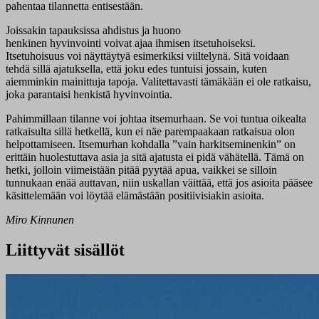
pahentaa tilannetta entisestään.
Joissakin tapauksissa ahdistus ja huono
henkinen hyvinvointi voivat ajaa ihmisen itsetuhoiseksi.
Itsetuhoisuus voi näyttäytyä esimerkiksi viiltelynä. Sitä voidaan
tehdä sillä ajatuksella, että joku edes tuntuisi jossain, kuten
aiemminkin mainittuja tapoja. Valitettavasti tämäkään ei ole ratkaisu,
joka parantaisi henkistä hyvinvointia.
Pahimmillaan tilanne voi johtaa itsemurhaan. Se voi tuntua oikealta
ratkaisulta sillä hetkellä, kun ei näe parempaakaan ratkaisua olon
helpottamiseen. Itsemurhan kohdalla ”vain harkitseminenkin” on
erittäin huolestuttava asia ja sitä ajatusta ei pidä vähätellä. Tämä on
hetki, jolloin viimeistään pitää pyytää apua, vaikkei se silloin
tunnukaan enää auttavan, niin uskallan väittää, että jos asioita pääsee
käsittelemään voi löytää elämästään positiivisiakin asioita.
Miro Kinnunen
Liittyvät sisällöt