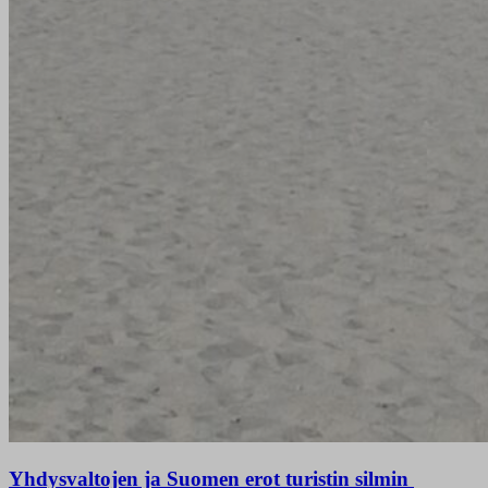
Yhdysvaltojen ja Suomen erot turistin silmin