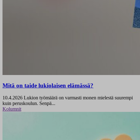
Mitä on taide lukiolaisen elämässä?
10.4.2026
Lukion työmäärä on varmasti monen mielestä suurempi
kuin peruskoulun. Senpä...
Kolumnit