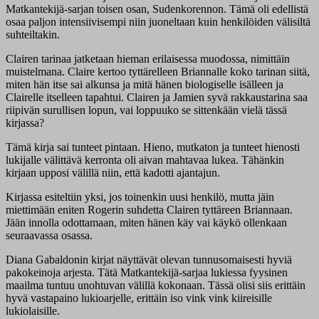
Matkantekijä-sarjan toisen osan, Sudenkorennon. Tämä oli edellistä
osaa paljon intensiivisempi niin juoneltaan kuin henkilöiden välisiltä
suhteiltakin.
Clairen tarinaa jatketaan hieman erilaisessa muodossa, nimittäin
muistelmana. Claire kertoo tyttärelleen Briannalle koko tarinan siitä,
miten hän itse sai alkunsa ja mitä hänen biologiselle isälleen ja
Clairelle itselleen tapahtui. Clairen ja Jamien syvä rakkaustarina saa
riipivän surullisen lopun, vai loppuuko se sittenkään vielä tässä
kirjassa?
Tämä kirja sai tunteet pintaan. Hieno, mutkaton ja tunteet hienosti
lukijalle välittävä kerronta oli aivan mahtavaa lukea. Tähänkin
kirjaan upposi välillä niin, että kadotti ajantajun.
Kirjassa esiteltiin yksi, jos toinenkin uusi henkilö, mutta jäin
miettimään eniten Rogerin suhdetta Clairen tyttäreen Briannaan.
Jään innolla odottamaan, miten hänen käy vai käykö ollenkaan
seuraavassa osassa.
Diana Gabaldonin kirjat näyttävät olevan tunnusomaisesti hyviä
pakokeinoja arjesta. Tätä Matkantekijä-sarjaa lukiessa fyysinen
maailma tuntuu unohtuvan välillä kokonaan. Tässä olisi siis erittäin
hyvä vastapaino lukioarjelle, erittäin iso vink vink kiireisille
lukiolaisille.