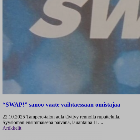
“SWAP!” sanoo vaate vaihtaessaan omistajaa
22.10.2025
Tampere-talon aula täyttyy rennolla rupattelulla.
Syysloman ensimmäisenä päivänä, lauantaina 11....
Artikkelit