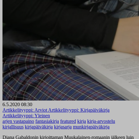
6.5.2020 08:30
Artikkelityyppi:
Arviot
Artikkelityyppi:
Kirjapäiväkirja
Artikkelityyppi:
Yleinen
arjen vastapaino
fantasiakirja
featured
kirja
kirja-arvostelu
kirjallisuus
kirjapäiväkirja
kirjasarja
munkirjapäiväkirja
Diana Gabaldonin kirjoittaman Muukalainen-romaanin jälkeen luin