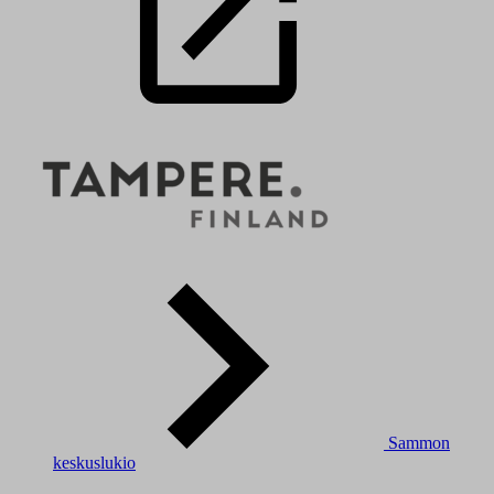
Sammon
keskuslukio