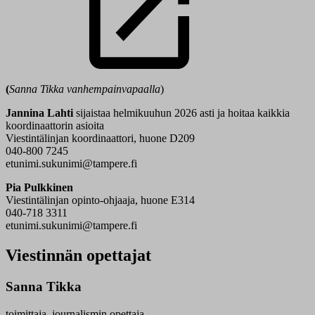
(
Sanna Tikka vanhempainvapaalla
)
Jannina Lahti
sijaistaa helmikuuhun 2026 asti ja hoitaa kaikkia
koordinaattorin asioita
Viestintälinjan koordinaattori, huone D209
040-800 7245
etunimi.sukunimi@tampere.fi
Pia Pulkkinen
Viestintälinjan opinto-ohjaaja, huone E314
040-718 3311
etunimi.sukunimi@tampere.fi
Viestinnän opettajat
Sanna Tikka
toimittaja, journalismin opettaja