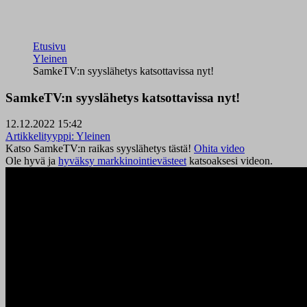
Etusivu
Yleinen
SamkeTV:n syyslähetys katsottavissa nyt!
SamkeTV:n syyslähetys katsottavissa nyt!
12.12.2022 15:42
Artikkelityyppi:
Yleinen
Katso SamkeTV:n raikas syyslähetys tästä!
Ohita video
Ole hyvä ja
hyväksy markkinointievästeet
katsoaksesi videon.