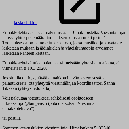
keskuslukio
Ennakkotehtävästä saa maksimissaan 10 hakupistettä. Viestintälinjan
haussa yhteispistemäärä todistuksen kanssa on 20 pistettä.
Todistuksessa on painotettu keskiarvo, jossa musiikki ja kuvataide
lasketaan mukaan ja äidinkielen ja yhteiskuntaopin arvosanat
lasketaan kahteen kertaan.
Ennakkotehtävä tulee palauttaa viimeistään yhteishaun aikana, eli
viimeistään ti 10.3.2020.
Jos sinulla on kysyttävää ennakkotehtävän tekemisestä tai
palautuksesta, ota yhteyttä viestintälinjan koordinaattori Sanna
Tikkaan (yhteystiedot alla).
Voit palauttaa toteutuksesi sähköisesti osoitteeseen
lukio.sampo@tampere.fi (laita otsikoksi ”Viestinnän
ennakkotehtävä”)
tai postilla
Sammon keskuslukion viestintälinja, Uimalankatu 5, 33540