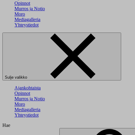
Opinnot
Murros ja Notio
Moro
Mediagalleria
Yhteystiedot
Sulje valikko
Ajankohtaista
Opinnot
Murros ja Notio
Moro
Mediagalleria
Yhteystiedot
Hae