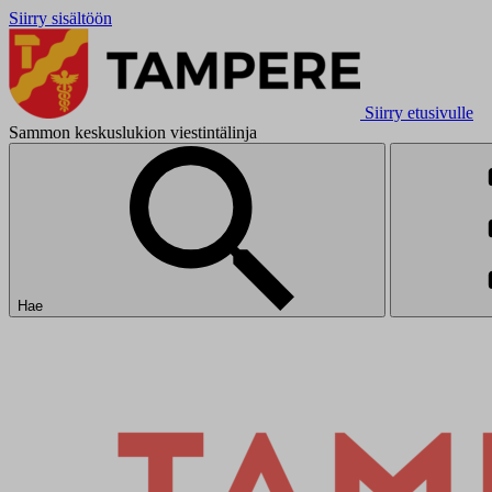
Siirry sisältöön
Siirry etusivulle
Sammon keskuslukion viestintälinja
Hae