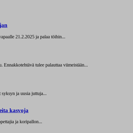
jan
paalle 21.2.2025 ja palaa töihin...
. Ennakkotehtävä tulee palauttaa viimeistään...
yksyn ja uusia juttuja...
eita kasvoja
tajia ja koripallon...