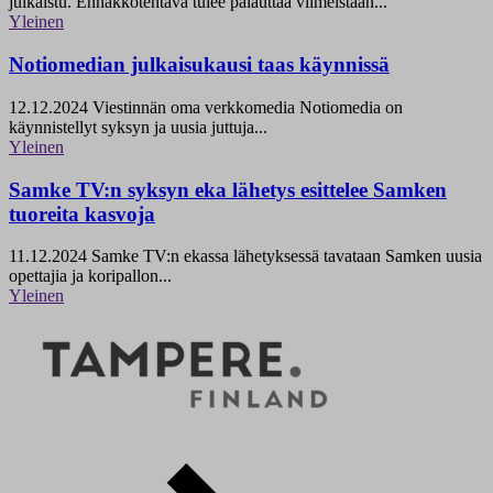
julkaistu. Ennakkotehtävä tulee palauttaa viimeistään...
Yleinen
Notiomedian julkaisukausi taas käynnissä
12.12.2024
Viestinnän oma verkkomedia Notiomedia on
käynnistellyt syksyn ja uusia juttuja...
Yleinen
Samke TV:n syksyn eka lähetys esittelee Samken
tuoreita kasvoja
11.12.2024
Samke TV:n ekassa lähetyksessä tavataan Samken uusia
opettajia ja koripallon...
Yleinen