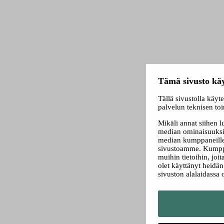
Tämä sivusto käy
Tällä sivustolla käyt
palvelun teknisen to
Mikäli annat siihen 
median ominaisuuksi
median kumppaneillem
sivustoamme. Kumppa
muihin tietoihin, joit
olet käyttänyt heidä
sivuston alalaidassa