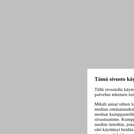
Tämä sivusto käy
Tällä sivustolla käyt
palvelun teknisen to
Mikäli annat siihen 
median ominaisuuksi
median kumppaneillem
sivustoamme. Kumppa
muihin tietoihin, joit
olet käyttänyt heidä