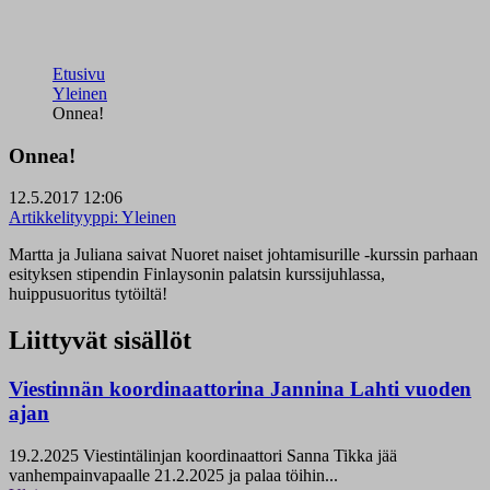
Etusivu
Yleinen
Onnea!
Onnea!
12.5.2017 12:06
Artikkelityyppi:
Yleinen
Martta ja Juliana saivat Nuoret naiset johtamisurille -kurssin parhaan
esityksen stipendin Finlaysonin palatsin kurssijuhlassa,
huippusuoritus tytöiltä!
Liittyvät sisällöt
Viestinnän koordinaattorina Jannina Lahti vuoden
ajan
19.2.2025
Viestintälinjan koordinaattori Sanna Tikka jää
vanhempainvapaalle 21.2.2025 ja palaa töihin...