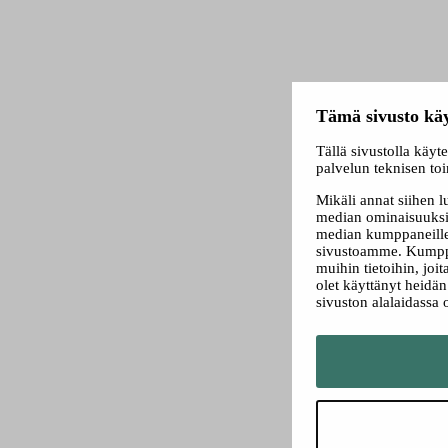
Tämä sivusto käy
Tällä sivustolla käyt
palvelun teknisen to
Mikäli annat siihen 
median ominaisuuksi
median kumppaneillem
sivustoamme. Kumppa
muihin tietoihin, joit
olet käyttänyt heidä
sivuston alalaidassa