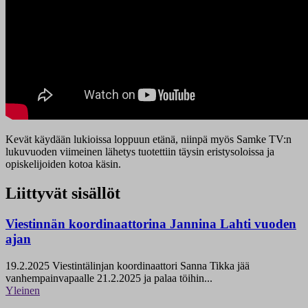
Kevät käydään lukioissa loppuun etänä, niinpä myös Samke TV:n
lukuvuoden viimeinen lähetys tuotettiin täysin eristysoloissa ja
opiskelijoiden kotoa käsin.
Liittyvät sisällöt
Viestinnän koordinaattorina Jannina Lahti vuoden
ajan
19.2.2025
Viestintälinjan koordinaattori Sanna Tikka jää
vanhempainvapaalle 21.2.2025 ja palaa töihin...
Yleinen