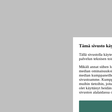
Tämä sivusto käy
Tällä sivustolla käyt
palvelun teknisen to
Mikäli annat siihen 
median ominaisuuksi
median kumppaneillem
sivustoamme. Kumppa
muihin tietoihin, joit
olet käyttänyt heidä
sivuston alalaidassa