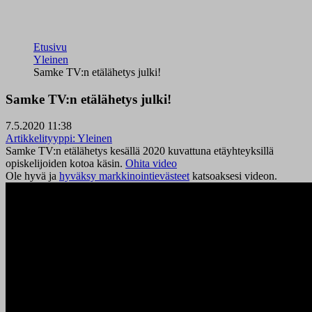
Etusivu
Yleinen
Samke TV:n etälähetys julki!
Samke TV:n etälähetys julki!
7.5.2020 11:38
Artikkelityyppi:
Yleinen
Samke TV:n etälähetys kesällä 2020 kuvattuna etäyhteyksillä
opiskelijoiden kotoa käsin.
Ohita video
Ole hyvä ja
hyväksy markkinointievästeet
katsoaksesi videon.