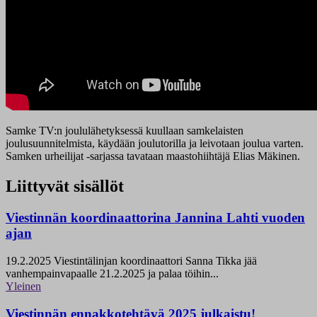
Samke TV:n joululähetyksessä kuullaan samkelaisten
joulusuunnitelmista, käydään joulutorilla ja leivotaan joulua varten.
Samken urheilijat -sarjassa tavataan maastohiihtäjä Elias Mäkinen.
Liittyvät sisällöt
Viestinnän koordinaattorina Jannina Lahti vuoden
ajan
19.2.2025
Viestintälinjan koordinaattori Sanna Tikka jää
vanhempainvapaalle 21.2.2025 ja palaa töihin...
Yleinen
Viestinnän ennakkotehtävä 2025 julkaistu!