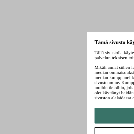
Tämä sivusto käy
Tällä sivustolla käyt
palvelun teknisen to
Mikäli annat siihen 
median ominaisuuksi
median kumppaneillem
sivustoamme. Kumppa
muihin tietoihin, joit
olet käyttänyt heidä
sivuston alalaidassa