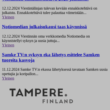
12.12.2024
Viestintälinjan tulevan kevään ennakkotehtävä on
julkaistu. Ennakkotehtävä tulee palauttaa viimeistään...
Yleinen
Notiomedian julkaisukausi taas käynnissä
12.12.2024
Viestinnän oma verkkomedia Notiomedia on
käynnistellyt syksyn ja uusia juttuja...
Yleinen
Samke TV:n syksyn eka lähetys esittelee Samken
tuoreita kasvoja
11.12.2024
Samke TV:n ekassa lähetyksessä tavataan Samken uusia
opettajia ja koripallon...
Yleinen