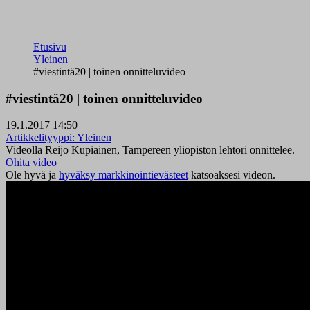
Etusivu
Yleinen
#viestintä20 | toinen onnitteluvideo
#viestintä20 | toinen onnitteluvideo
19.1.2017 14:50
Artikkelityyppi:
Yleinen
Videolla Reijo Kupiainen, Tampereen yliopiston lehtori onnittelee.
Ohita video
Ole hyvä ja
hyväksy markkinointievästeet
katsoaksesi videon.