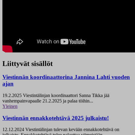
Liittyvät sisällöt
Viestinnän koordinaattorina Jannina Lahti vuoden
ajan
19.2.2025
Viestintälinjan koordinaattori Sanna Tikka jää
vanhempainvapaalle 21.2.2025 ja palaa töihin...
Yleinen
Viestinnän ennakkotehtävä 2025 julkaistu!
12.12.2024
Viestintälinjan tulevan kevään ennakkotehtävä on
julkaistu. Ennakkotehtävä tulee palauttaa viimeistään...