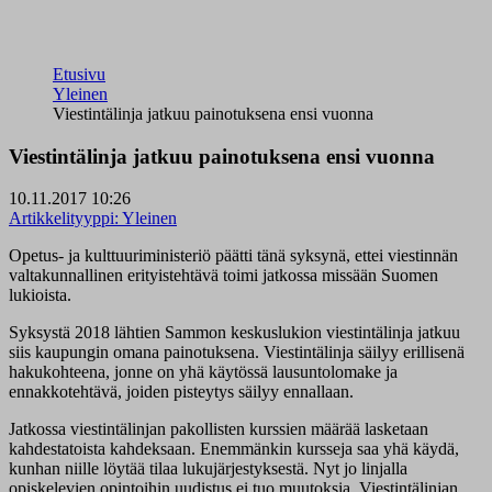
Etusivu
Yleinen
Viestintälinja jatkuu painotuksena ensi vuonna
Viestintälinja jatkuu painotuksena ensi vuonna
10.11.2017 10:26
Artikkelityyppi:
Yleinen
Opetus- ja kulttuuriministeriö päätti tänä syksynä, ettei viestinnän
valtakunnallinen erityistehtävä toimi jatkossa missään Suomen
lukioista.
Syksystä 2018 lähtien Sammon keskuslukion viestintälinja jatkuu
siis kaupungin omana painotuksena. Viestintälinja säilyy erillisenä
hakukohteena, jonne on yhä käytössä lausuntolomake ja
ennakkotehtävä, joiden pisteytys säilyy ennallaan.
Jatkossa viestintälinjan pakollisten kurssien määrää lasketaan
kahdestatoista kahdeksaan. Enemmänkin kursseja saa yhä käydä,
kunhan niille löytää tilaa lukujärjestyksestä. Nyt jo linjalla
opiskelevien opintoihin uudistus ei tuo muutoksia. Viestintälinjan