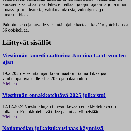
kurssien sisällöt säilyvät lähes ennallaan ja opintoja on tarjolla muun
muassa journalismista, valokuvauksesta, videotyöstä ja
ilmaisutaidosta.
Painotuksena jatkuvalle viestintälinjalle haetaan kevään yhteishaussa
36 opiskelijaa.
Liittyvät sisällöt
Viestinnän koordinaattorina Jannina Lahti vuoden
ajan
19.2.2025
Viestintälinjan koordinaattori Sanna Tikka jää
vanhempainvapaalle 21.2.2025 ja palaa töihin...
Yleinen
Viestinnän ennakkotehtävä 2025 julkaistu!
12.12.2024
Viestintälinjan tulevan kevään ennakkotehtävä on
julkaistu. Ennakkotehtävä tulee palauttaa viimeistään...
Yleinen
Notiomedian julkaisukausi taas käynnissä