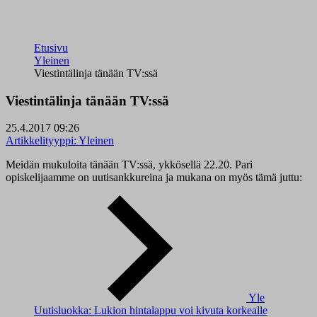
Etusivu
Yleinen
Viestintälinja tänään TV:ssä
Viestintälinja tänään TV:ssä
25.4.2017 09:26
Artikkelityyppi:
Yleinen
Meidän mukuloita tänään TV:ssä, ykkösellä 22.20. Pari
opiskelijaamme on uutisankkureina ja mukana on myös tämä juttu:
Yle
Uutisluokka: Lukion hintalappu voi kivuta korkealle