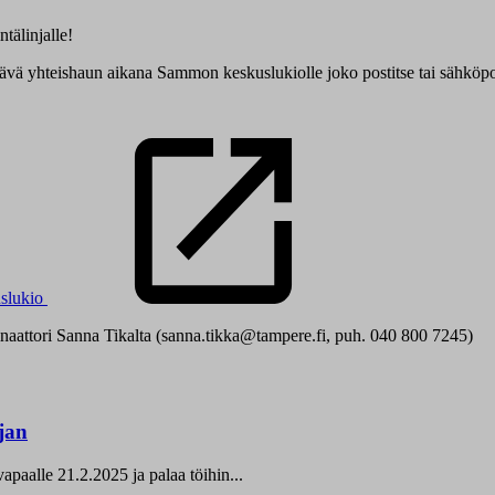
tälinjalle!
htävä yhteishaun aikana Sammon keskuslukiolle joko postitse tai sähköp
slukio
dinaattori Sanna Tikalta (sanna.tikka@tampere.fi, puh. 040 800 7245)
jan
paalle 21.2.2025 ja palaa töihin...