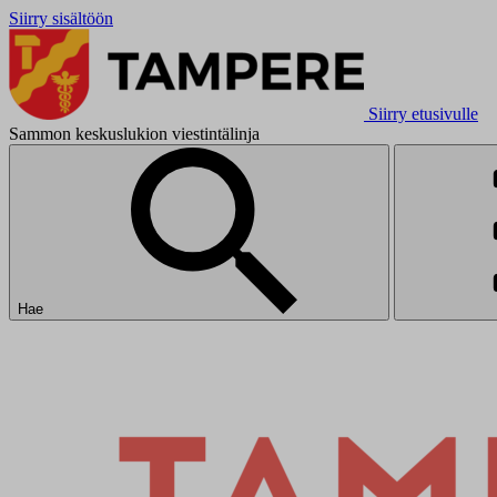
Siirry sisältöön
Siirry etusivulle
Sammon keskuslukion viestintälinja
Hae