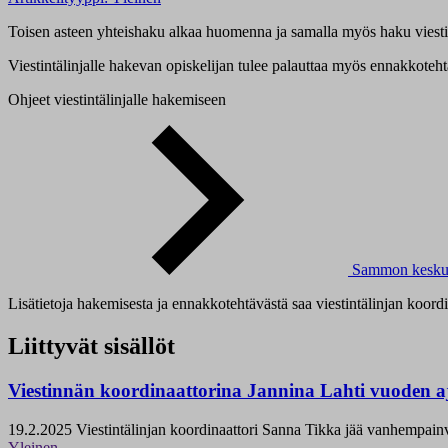
Toisen asteen yhteishaku alkaa huomenna ja samalla myös haku viestin
Viestintälinjalle hakevan opiskelijan tulee palauttaa myös ennakkote
Ohjeet viestintälinjalle hakemiseen
Sammon kesku
Lisätietoja hakemisesta ja ennakkotehtävästä saa viestintälinjan koor
Liittyvät sisällöt
Viestinnän koordinaattorina Jannina Lahti vuoden a
19.2.2025
Viestintälinjan koordinaattori Sanna Tikka jää vanhempainva
Yleinen