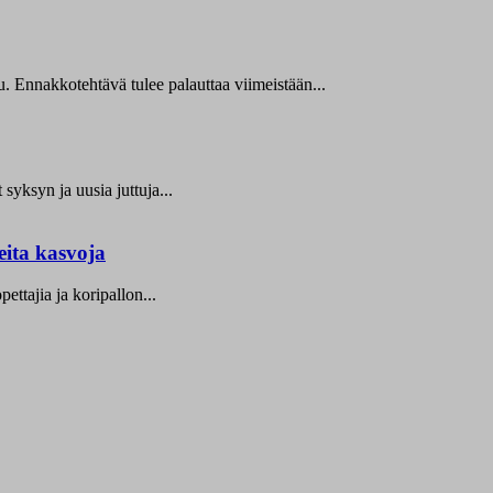
. Ennakkotehtävä tulee palauttaa viimeistään...
yksyn ja uusia juttuja...
eita kasvoja
tajia ja koripallon...