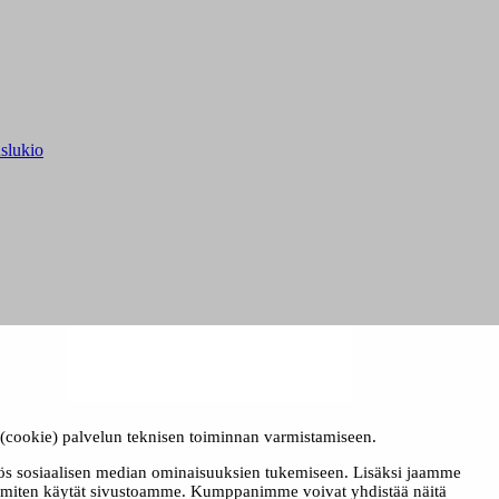
slukio
ä (cookie) palvelun teknisen toiminnan varmistamiseen.
ös sosiaalisen median ominaisuuksien tukemiseen. Lisäksi jaamme
, miten käytät sivustoamme. Kumppanimme voivat yhdistää näitä