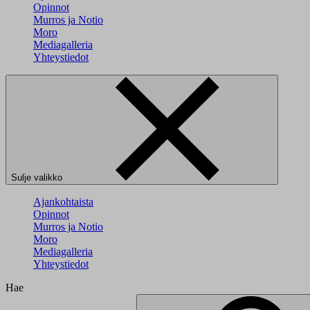
Opinnot
Murros ja Notio
Moro
Mediagalleria
Yhteystiedot
Sulje valikko
Ajankohtaista
Opinnot
Murros ja Notio
Moro
Mediagalleria
Yhteystiedot
Hae