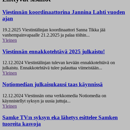
Viestinnän koordinaattorina Jannina Lahti vuoden
ajan
19.2.2025
Viestintälinjan koordinaattori Sanna Tikka jää
vanhempainvapaalle 21.2.2025 ja palaa töihin...
Yleinen
Viestinnän ennakkotehtävä 2025 julkaistu!
12.12.2024
Viestintälinjan tulevan kevään ennakkotehtävä on
julkaistu. Ennakkotehtävä tulee palauttaa viimeistään...
Yleinen
Notiomedian julkaisukausi taas käynnissä
12.12.2024
Viestinnän oma verkkomedia Notiomedia on
käynnistellyt syksyn ja uusia juttuja...
Yleinen
Samke TV:n syksyn eka lähetys esittelee Samken
tuoreita kasvoja