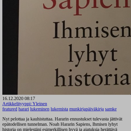
16.12.2020 08:17
Artikkelityyppi:
Yleinen
featured
harari
lukeminen
lukemista
munkirjapäiväkirja
samke
Nyt pelottaa ja kauhistuttaa. Hararin ennustukset tulevasta jättivät
epätodellisen tunnelman. Noah Hararin Sapiens, Ihmisen lyhyt
historia on mielestäni esimerkillisen hyvä ja ajatuksia herättävä