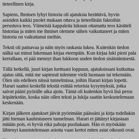
tieteellinen kirja.
Sapiens, Ihmisen lyhyt historia oli ajatuksia herättävä, hyvin
asioiden kaikki puolet mukaan ottava ja tieteellisiin faktoihin
perustuva teos. Viimeisiä kappaleita lukuun ottamatta teos käsitteli
historiaa ja miten me ihmiset olemme siihen vaikuttaneet ja miten
historia on vaikuttanut meihin.
Teksti oli painavaa ja näin myös raskasta lukea. Kuitenkin tiedon
nälkä sai minut lukemaan kirjaa eteenpäin. Kun kirjaa luki pieni pala
kerrallaan, ei pää mennyt ihan lukkoon uuden tiedon sisäistämisestä.
Tällä hetkellä, juuri kirjan luettuani loppuun, ajatuksissani kutkuttaa
ajatus siitä, mitä me sapiensit tulemme vielä luomaan tai tekemään.
Olen siis edelleen niissä tunnelmissa, joihin Harari kirjan lopetti.
Harari saattoi keskellä tekstiä esittää retorisia kysymyksiä, jotka
saivat pääni pyörälle aika ajoin. Tämä oli kuitenkin hyvä lisä perus
leipätekstiin, koska näin ollen teksti ja lukija saatiin keskustelemaan
keskenään.
Kirjan jälkeen ajatukset jäivät pyörimään päässäni ja kirja todellakin
jätti hieman kauhistuneen tunnelman. Harari ei jättänyt kirjastaan
mitään pois, ei hyviä eikä pahoja puoliakaan. Hän ei myöskään
lähtenyt kaunistelemaan asioita vaan kertoi miten asiat oikeasti ovat.