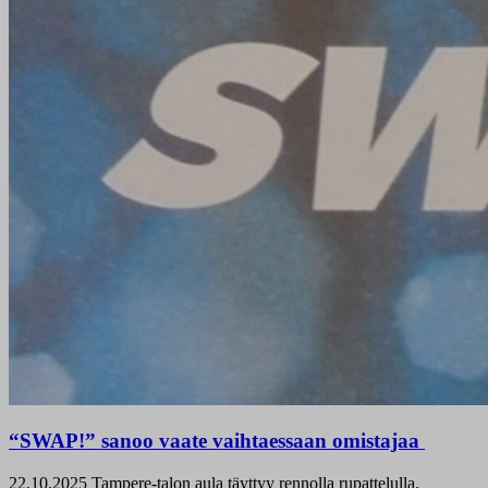
“SWAP!” sanoo vaate vaihtaessaan omistajaa
22.10.2025
Tampere-talon aula täyttyy rennolla rupattelulla.