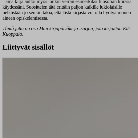
Tämä kirja auttoi myös jonkin verran esimerkiksi filosofian kurssia
käydessäni. Suosittelen tätä erittäin paljon kaikille lukiolaisille
pelkästään jo senkin takia, että tästä kirjasta voi olla hyötyä monen
aineen opiskelemisessa.
Tämä juttu on osa Mun kirjapäiväkirja -sarjaa, jota kirjoittaa Elli
Kuoppala.
Liittyvät sisällöt