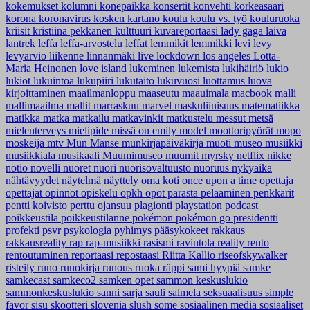
kokemukset
kolumni
konepaikka
konsertit
konvehti
korkeasaari
korona
koronavirus
kosken kartano
koulu
koulu vs. työ
kouluruoka
kriisit
kristiina pekkanen
kulttuuri
kuvareportaasi
lady gaga
laiva
lantrek
leffa
leffa-arvostelu
leffat
lemmikit
lemmikki
levi
levy
levyarvio
liikenne
linnanmäki
live
lockdown
los angeles
Lotta-
Maria Heinonen
love island
lukeminen
lukemista
lukihäiriö
lukio
lukiot
lukuintoa
lukupiiri
lukutaito
lukuvuosi
luottamus
luova
kirjoittaminen
maailmanloppu
maaseutu
maauimala
macbook
malli
mallimaailma
mallit
marraskuu
marvel
maskuliinisuus
matematiikka
matikka
matka
matkailu
matkavinkit
matkustelu
messut
metsä
mielenterveys
mielipide
missä on emily
model
moottoripyörät
mopo
moskeija
mtv
Mun Manse
munkirjapäiväkirja
muoti
museo
musiikki
musiikkiala
musikaali
Muumimuseo
muumit
myrsky
netflix
nikke
notio
novelli
nuoret
nuori
nuorisovaltuusto
nuoruus
nykyaika
nähtävyydet
näytelmä
näyttely
oma koti
once upon a time
opettaja
opettajat
opinnot
opiskelu
opkh
opot
parasta
pelaaminen
penkkarit
pentti koivisto
perttu ojansuu
plagionti
playstation
podcast
poikkeustila
poikkeustilanne
pokémon
pokémon go
presidentti
profekti
psvr
psykologia
pyhimys
pääsykokeet
rakkaus
rakkausreality
rap
rap-musiikki
rasismi
ravintola
reality
rento
rentoutuminen
reportaasi
repostaasi
Riitta Kallio
riseofskywalker
risteily
runo
runokirja
runous
ruoka
räppi
sami hyypiä
samke
samkecast
samkeco2
samken opet
sammon keskuslukio
sammonkeskuslukio
sanni
sarja
sauli salmela
seksuaalisuus
simple
favor
sisu
skootteri
slovenia
slush
some
sosiaalinen media
sosiaaliset