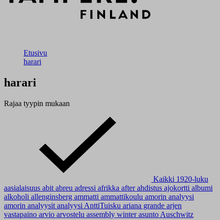
Etusivu
harari
harari
Rajaa tyypin mukaan
Kaikki
1920-luku
aasialaisuus
abit
abreu
adressi
afrikka
after
ahdistus
ajokortti
albumi
alkoholi
allenginsberg
ammatti
ammattikoulu
amorin analyysi
amorin analyysit
analyysi
AnttiTuisku
ariana grande
arjen
vastapaino
arvio
arvostelu
assembly winter
asunto
Auschwitz