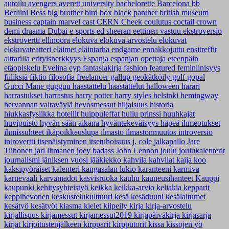
autoilu
avengers
averett university
bachelorette
Barcelona
bb
Berliini
Bess
big brother
bird box
black panther
british museum
business
captain marvel
cast
CERN
Cheek
coulutus coctail
crown
demi
draama
Dubai
e-sports
ed sheeran
eettinen vastuu
ekstroversio
ekstrovertti
ellinoora
elokuva
elokuva-arvostelu
elokuvat
elokuvateatteri
eläimet
eläintarha
endgame
ennakkojuttu
ensitreffit
alttarilla
erityisherkkyys
Espanja
espanjan opettaja
eteenpäin
etäopiskelu
Evelina
eyp
fantasiakirja
fashion
featured
feminiinisyys
fiiliksiä
fiktio
filosofia
freelancer
gallup
geokätköily
golf
gopal
Gucci Mane
gugguu
haastattelu
haastattelut
halloween
harari
harrastukset
harrastus
harry potter
harry styles
helsinki
hemingway
hervannan valtaväylä
hevosmessut
hiljaisuus
historia
hiukkasfysiikka
hotellit
huippuleffat
hullu prinssi
huuhkajat
huvipuisto
hyvän sään aikana
hyväntekeväisyys
häpeä
ihmeotukset
ihmissuhteet
ikäpoikkeuslupa
ilmasto
ilmastonmuutos
introversio
introvertti
itsenäistyminen
itsetuhoisuus
j. cole
jalkapallo
Jare
Tiihonen
jari litmanen
joey badass
John Lennon
joulu
joulukalenterit
journalismi
jäniksen vuosi
jääkiekko
kahvila
kahvilat
kaija koo
kaksipyöräiset
kalenteri
kangasalan lukio
karanteeni
karmiva
karnevaali
karvamadot
kasvisruoka
kauhu
kauneusihanteet
Kauppi
kaupunki
kehitysyhteistyö
keikka
keikka-arvio
keliakia
kepparit
keppihevonen
keskustelukulttuuri
kesä
kesäduuni
kesälaitumet
kesätyö
kesätyöt
kiasma
kielet
kiipeily
kirja
kirja-arvostelu
kirjallisuus
kirjamessut
kirjamessut2019
kirjapäiväkirja
kirjasarja
kirjat
kirjoitustenjälkeen
kirpparit
kirpputorit
kissa
kissojen yö