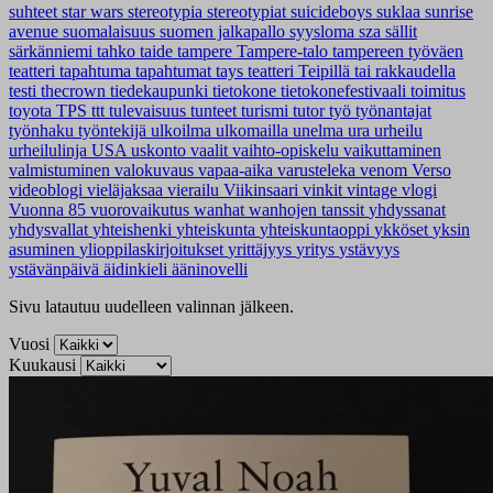
suhteet
star wars
stereotypia
stereotypiat
suicideboys
suklaa
sunrise
avenue
suomalaisuus
suomen jalkapallo
syysloma
sza
sällit
särkänniemi
tahko
taide
tampere
Tampere-talo
tampereen työväen
teatteri
tapahtuma
tapahtumat
tays
teatteri
Teipillä tai rakkaudella
testi
thecrown
tiedekaupunki
tietokone
tietokonefestivaali
toimitus
toyota
TPS
ttt
tulevaisuus
tunteet
turismi
tutor
työ
työnantajat
työnhaku
työntekijä
ulkoilma
ulkomailla
unelma
ura
urheilu
urheilulinja
USA
uskonto
vaalit
vaihto-opiskelu
vaikuttaminen
valmistuminen
valokuvaus
vapaa-aika
varusteleka
venom
Verso
videoblogi
vieläjaksaa
vierailu
Viikinsaari
vinkit
vintage
vlogi
Vuonna 85
vuorovaikutus
wanhat
wanhojen tanssit
yhdyssanat
yhdysvallat
yhteishenki
yhteiskunta
yhteiskuntaoppi
ykköset
yksin
asuminen
ylioppilaskirjoitukset
yrittäjyys
yritys
ystävyys
ystävänpäivä
äidinkieli
ääninovelli
Sivu latautuu uudelleen valinnan jälkeen.
Vuosi
Kuukausi