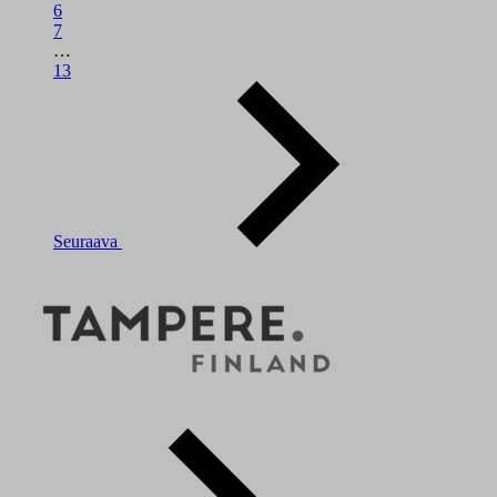
6
7
…
13
Seuraava