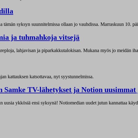
dilla
, ja tämän syksyn suunnitelmissa ollaan jo vauhdissa. Marraskuun 10. pä
ia ja tuhmahkoja vitsejä
eploja, lahjavisan ja piparkakkutalokisan. Mukana myös jo meidän iha
ajan kattauksen katsottavaa, nyt syystunnelmissa.
n Samke TV-lähetykset ja Notion uusimmat 
aan uusia ykkösiä ensi syksynä! Notiomedian uudet jutun kannattaa käy