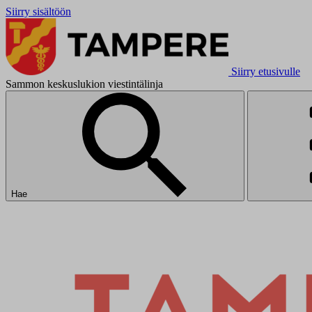
Siirry sisältöön
Siirry etusivulle
Sammon keskuslukion viestintälinja
Hae