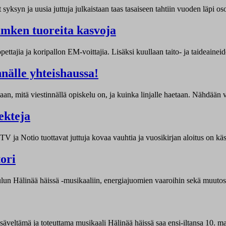
syn ja uusia juttuja julkaistaan taas tasaiseen tahtiin vuoden läpi oso
amken tuoreita kasvoja
tajia ja koripallon EM-voittajia. Lisäksi kuullaan taito- ja taideaine
nnälle yhteishaussa!
an, mitä viestinnällä opiskelu on, ja kuinka linjalle haetaan. Nähdään vi
ekteja
V ja Notio tuottavat juttuja kovaa vauhtia ja vuosikirjan aloitus on kä
ori
n Hälinää häissä -musikaaliin, energiajuomien vaaroihin sekä muutos
säveltämä ja toteuttama musikaali Hälinää häissä saa ensi-iltansa 10. m