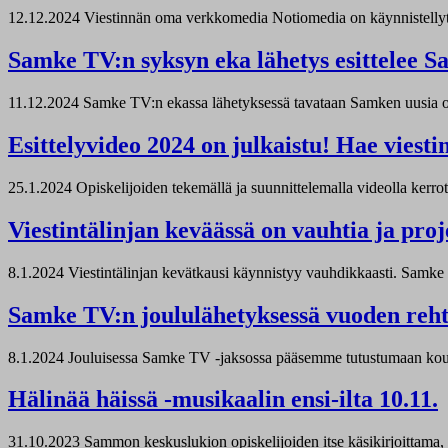
12.12.2024
Viestinnän oma verkkomedia Notiomedia on käynnistellyt syk
Samke TV:n syksyn eka lähetys esittelee S
11.12.2024
Samke TV:n ekassa lähetyksessä tavataan Samken uusia opet
Esittelyvideo 2024 on julkaistu! Hae viesti
25.1.2024
Opiskelijoiden tekemällä ja suunnittelemalla videolla kerrota
Viestintälinjan keväässä on vauhtia ja proj
8.1.2024
Viestintälinjan kevätkausi käynnistyy vauhdikkaasti. Samke T
Samke TV:n joululähetyksessä vuoden reht
8.1.2024
Jouluisessa Samke TV -jaksossa pääsemme tutustumaan koulu
Hälinää häissä -musikaalin ensi-ilta 10.11.
31.10.2023
Sammon keskuslukion opiskelijoiden itse käsikirjoittama, 