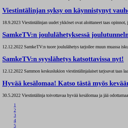
Viestintälinjan syksy on käynnistynyt vauh
18.9.2023
Viestintälinjan uudet ykköset ovat aloittaneet taas opinnot
SamkeTV:n joululähetyksessä joulutunnelm
12.12.2022
SamkeTV:n tuore joululähetys tarjoilee muun muassa iskur
SamkeTV:n syyslähetys katsottavissa nyt!
12.12.2022
Sammon keskuslukion viestintälinjalaiset tarjoavat taas la
Hyvää kesälomaa! Katso tästä myös kevää
30.5.2022
Viestintälinja toivottavaa hyvää kesälomaa ja jää odottam
1
2
3
4
5