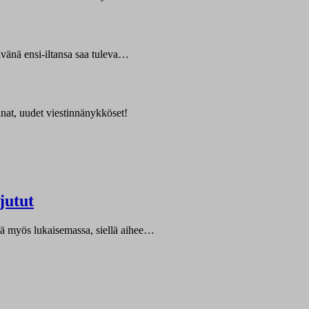
ivänä ensi-iltansa saa tuleva…
nat, uudet viestinnänykköset!
jutut
dä myös lukaisemassa, siellä aihee…