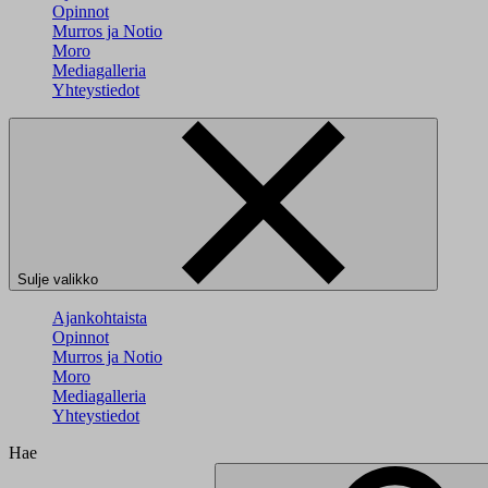
Opinnot
Murros ja Notio
Moro
Mediagalleria
Yhteystiedot
Sulje valikko
Ajankohtaista
Opinnot
Murros ja Notio
Moro
Mediagalleria
Yhteystiedot
Hae