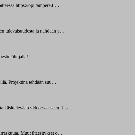
itteessa https://opi.tampere.fi…
iden tulevaisuudesta ja nähdään y…
estintälinjalla!
sillä. Projektina tehdään suu…
ta käsittelevään videoesseeseen. Lis…
arraskuuta. Muut iltaesitykset o…