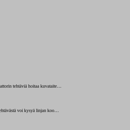
ttorin tehtäviä hoitaa kuvataite…
 tehtävästä voi kysyä linjan koo…