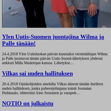
Ylen Uutis-Suomen juontajina Wilma ja
Palle tänään!
24.4.2018
Ylen Uutisluokan päivän kunniaksi viestintälinjan Wilma
ja Palle juontavat tämän päivän Uutis-Suomi-lähetyksen yhdessä
ankkuri Milla Madetojan kanssa. Lähetykse…
Vilkas sai uuden hallituksen
20.4.2018
Opiskelijoiden ainekilta Vilkas äänesti tänään itselleen
uuden hallituksen, jonka puheenjohtajana toimii Joonatan
Huhtasalo, sihteerinä Aino Seuranen ja varapuh…
NOTIO on julkaistu