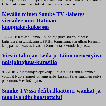
Urheiluakatemian Youtube-kanavalle sisältöä. Tällä…
Kevään toinen Samke TV -lähetys
vierailee mm. Ratinan
kauppakeskuksessa
18.5.2018
Kevään Samke TV on nyt julkaistu Youtubessa.
Lähetyksessä tutustutaan OPKH:n toimintaan, vieraillaan Ratinan
kauppakeskuksessa, tavataan Samken taekwondo-lupaus…
Viestintälinjan Leila ja Liinu menestyivät
naisjohtajuus-kurssilla
8.5.2018
Viestintälinjan opiskelijat Leila Ali ja Liinu Nieminen
voittivat Nuoret naiset johtamisurille -kurssin Paras suullinen esitys -
palkinnon. Viestintälinja o…
Samke TV:ssä defibrillaattori, wanhat ja
maalivahdin haastattelu!