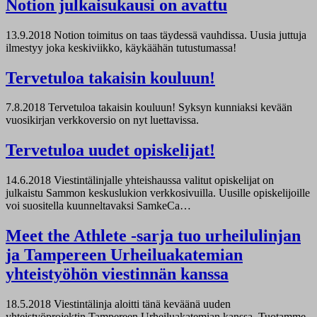
Notion julkaisukausi on avattu
13.9.2018
Notion toimitus on taas täydessä vauhdissa. Uusia juttuja
ilmestyy joka keskiviikko, käykäähän tutustumassa!
Tervetuloa takaisin kouluun!
7.8.2018
Tervetuloa takaisin kouluun! Syksyn kunniaksi kevään
vuosikirjan verkkoversio on nyt luettavissa.
Tervetuloa uudet opiskelijat!
14.6.2018
Viestintälinjalle yhteishaussa valitut opiskelijat on
julkaistu Sammon keskuslukion verkkosivuilla. Uusille opiskelijoille
voi suositella kuunneltavaksi SamkeCa…
Meet the Athlete -sarja tuo urheilulinjan
ja Tampereen Urheiluakatemian
yhteistyöhön viestinnän kanssa
18.5.2018
Viestintälinja aloitti tänä keväänä uuden
yhteistyöprojektin Tampereen Urheiluakatemian kanssa. Tuotamme