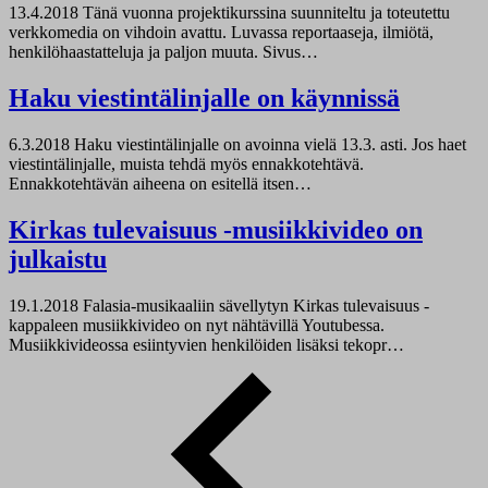
13.4.2018
Tänä vuonna projektikurssina suunniteltu ja toteutettu
verkkomedia on vihdoin avattu. Luvassa reportaaseja, ilmiötä,
henkilöhaastatteluja ja paljon muuta. Sivus…
Haku viestintälinjalle on käynnissä
6.3.2018
Haku viestintälinjalle on avoinna vielä 13.3. asti. Jos haet
viestintälinjalle, muista tehdä myös ennakkotehtävä.
Ennakkotehtävän aiheena on esitellä itsen…
Kirkas tulevaisuus -musiikkivideo on
julkaistu
19.1.2018
Falasia-musikaaliin sävellytyn Kirkas tulevaisuus -
kappaleen musiikkivideo on nyt nähtävillä Youtubessa.
Musiikkivideossa esiintyvien henkilöiden lisäksi tekopr…