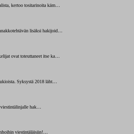
lista, kertoo tositarinoita käm…
Ennakkotehtävän lisäksi hakijoid…
lijat ovat toteuttaneet itse ka…
 lukioista. Syksystä 2018 läht…
t viestintälinjalle hak…
nhoihin viestintäläisiin!…