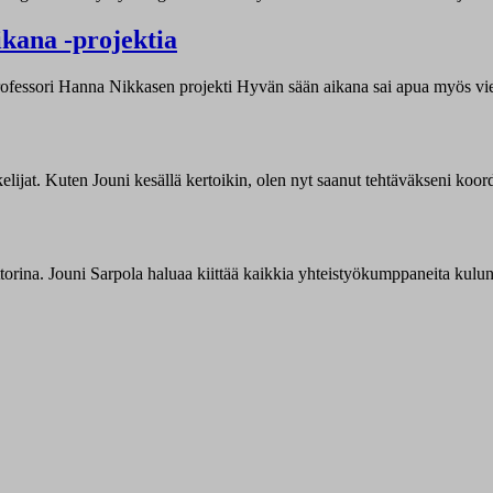
ikana -projektia
professori Hanna Nikkasen projekti Hyvän sään aikana sai apua myös vies
ijat. Kuten Jouni kesällä kertoikin, olen nyt saanut tehtäväkseni koor
torina. Jouni Sarpola haluaa kiittää kaikkia yhteistyökumppaneita kulu