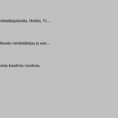
tintälinjalaisilta. Heikki, Vi…
dinoida viestintälinjaa ja sam…
neista kuudesta vuodesta.