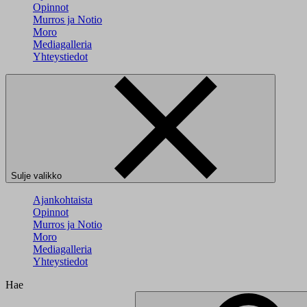
Opinnot
Murros ja Notio
Moro
Mediagalleria
Yhteystiedot
Sulje valikko
Ajankohtaista
Opinnot
Murros ja Notio
Moro
Mediagalleria
Yhteystiedot
Hae