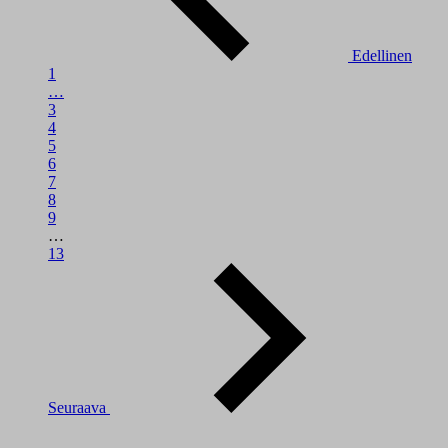
Edellinen
1
…
3
4
5
6
7
8
9
…
13
Seuraava