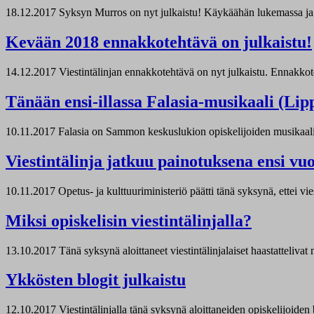
18.12.2017
Syksyn Murros on nyt julkaistu! Käykäähän lukemassa ja tut
Kevään 2018 ennakkotehtävä on julkaistu!
14.12.2017
Viestintälinjan ennakkotehtävä on nyt julkaistu. Ennakkot
Tänään ensi-illassa Falasia-musikaali (Lipp
10.11.2017
Falasia on Sammon keskuslukion opiskelijoiden musikaali, j
Viestintälinja jatkuu painotuksena ensi vu
10.11.2017
Opetus- ja kulttuuriministeriö päätti tänä syksynä, ettei 
Miksi opiskelisin viestintälinjalla?
13.10.2017
Tänä syksynä aloittaneet viestintälinjalaiset haastattelivat m
Ykkösten blogit julkaistu
12.10.2017
Viestintälinjalla tänä syksynä aloittaneiden opiskelijoiden