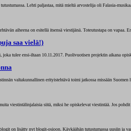
ustumassa. Lehti paljastaa, mitä mieltä arvostelija oli Falasia-musikaa
ehtävän aiheena on esitellä itsensä viestijänä. Toteutustapa on vapaa. 
uja saa vielä!)
oka tulee ensi-iltaan 10.11.2017. Puolivuotisen projektin aikana opiske
onna
viestinnän valtakunnallinen erityistehtävä toimi jatkossa missään Suomen
uita viestintälinjalaisia siitä, miksi he opiskelevat viestintää. Jos pohdi
 blogit on lisätty nyt blogit-osioon. Käykäähän tutustumassa uusiin ja va