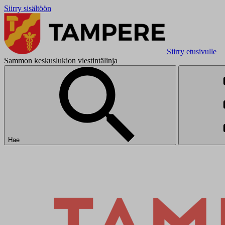
Siirry sisältöön
Siirry etusivulle
Sammon keskuslukion viestintälinja
Hae