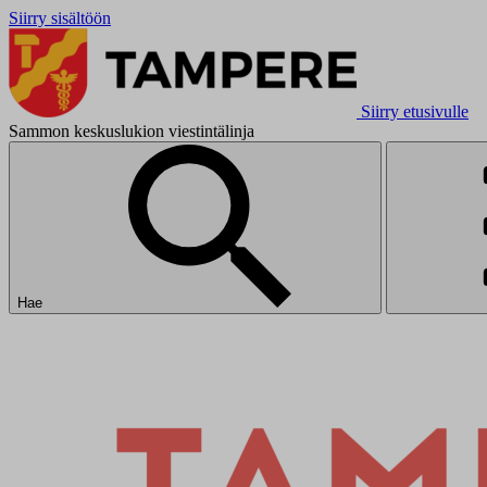
Siirry sisältöön
Siirry etusivulle
Sammon keskuslukion viestintälinja
Hae