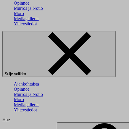
Opinnot
Murros ja Notio
Moro
Mediagalleria
Yhteystiedot
Sulje valikko
Ajankohtaista
Opinnot
Murros ja Notio
Moro
Mediagalleria
Yhteystiedot
Hae