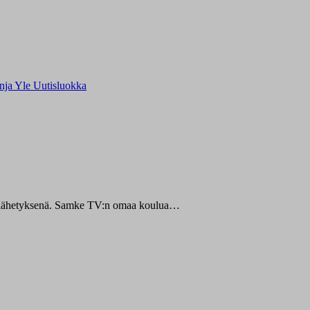
inja
Yle Uutisluokka
:n lähetyksenä. Samke TV:n omaa koulua…