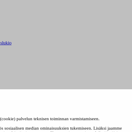
slukio
ä (cookie) palvelun teknisen toiminnan varmistamiseen.
ös sosiaalisen median ominaisuuksien tukemiseen. Lisäksi jaamme