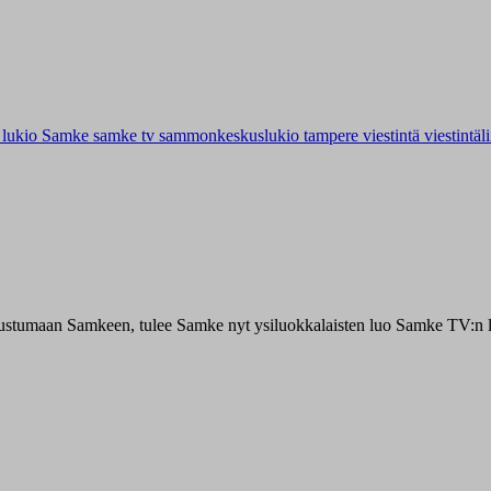
u
lukio
Samke
samke tv
sammonkeskuslukio
tampere
viestintä
viestintäl
 tutustumaan Samkeen, tulee Samke nyt ysiluokkalaisten luo Samke TV