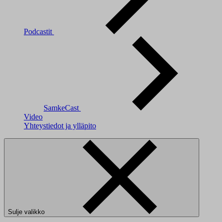
Podcastit
SamkeCast
Video
Yhteystiedot ja ylläpito
Sulje valikko