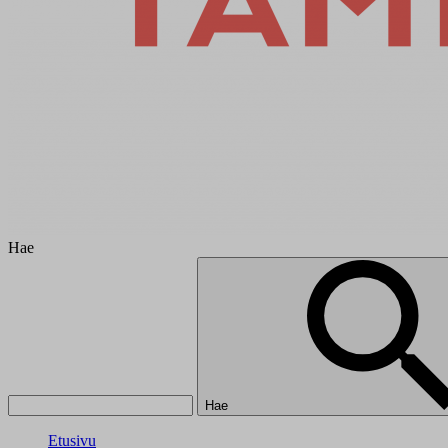
Hae
Hae
Etusivu