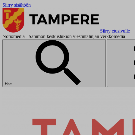
Siirry sisältöön
Siirry etusivulle
Notiomedia - Sammon keskuslukion viestintälinjan verkkomedia
Hae