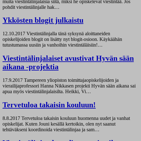
muita viestintälinjalaisia siitä, miksi he opiskelevat viestintää. Jos
pohdit viestintälinjalle hak…
Ykkösten blogit julkaistu
12.10.2017
Viestintälinjalla tänä syksynä aloittaneiden
opiskelijoiden blogit on lisätty nyt blogit-osioon. Käykäähän
tutustumassa uusiin ja vanhoihin viestintäläisiin!…
Viestintälinjalaiset avustivat Hyvän sään
aikana -projektia
17.9.2017
Tampereen yliopiston toimittajaopiskelijoiden ja
vierailijaprofessori Hanna Nikkasen projekti Hyvän sään aikana sai
apua myös viestintälinjalaisilta. Heikki, Vi…
Tervetuloa takaisin kouluun!
8.8.2017
Tervetuloa takaisin kouluun huomenna uudet ja vanhat
opiskelijat. Kuten Jouni kesällä kertoikin, olen nyt saanut
tehtäväkseni koordinoida viestintälinjaa ja sam…