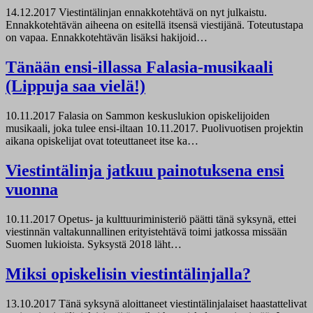
14.12.2017
Viestintälinjan ennakkotehtävä on nyt julkaistu.
Ennakkotehtävän aiheena on esitellä itsensä viestijänä. Toteutustapa
on vapaa. Ennakkotehtävän lisäksi hakijoid…
Tänään ensi-illassa Falasia-musikaali
(Lippuja saa vielä!)
10.11.2017
Falasia on Sammon keskuslukion opiskelijoiden
musikaali, joka tulee ensi-iltaan 10.11.2017. Puolivuotisen projektin
aikana opiskelijat ovat toteuttaneet itse ka…
Viestintälinja jatkuu painotuksena ensi
vuonna
10.11.2017
Opetus- ja kulttuuriministeriö päätti tänä syksynä, ettei
viestinnän valtakunnallinen erityistehtävä toimi jatkossa missään
Suomen lukioista. Syksystä 2018 läht…
Miksi opiskelisin viestintälinjalla?
13.10.2017
Tänä syksynä aloittaneet viestintälinjalaiset haastattelivat