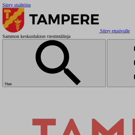
Siirry sisältöön
Siirry etusivulle
Sammon keskuslukion viestintälinja
Hae