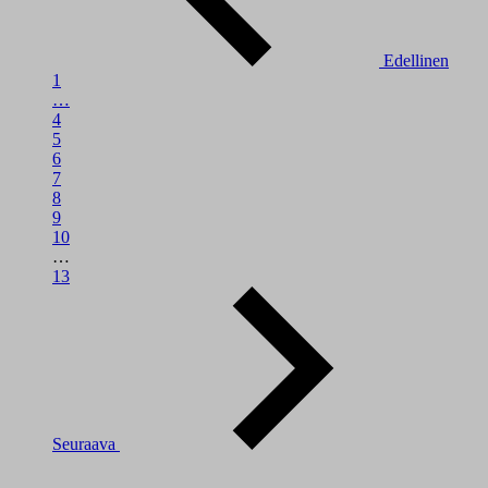
Edellinen
1
…
4
5
6
7
8
9
10
…
13
Seuraava