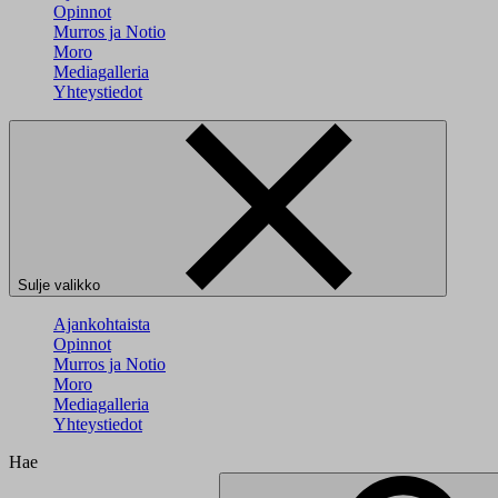
Opinnot
Murros ja Notio
Moro
Mediagalleria
Yhteystiedot
Sulje valikko
Ajankohtaista
Opinnot
Murros ja Notio
Moro
Mediagalleria
Yhteystiedot
Hae