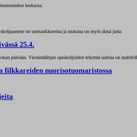
lmaisutaidon luokassa.
iskelijaamme on uutisankkureina ja mukana on myös tämä juttu:
vässä 25.4.
okan päivään. Viestintälinjan opiskelijoiden tekemiä uutisia on mahdoll
a filkkareiden nuorisotuomaristossa
jeita