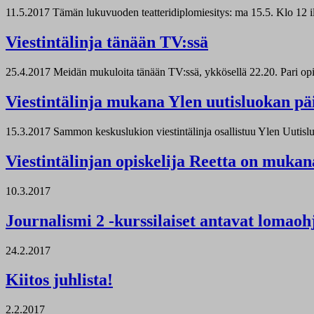
11.5.2017
Tämän lukuvuoden teatteridiplomiesitys: ma 15.5. Klo 12 i
Viestintälinja tänään TV:ssä
25.4.2017
Meidän mukuloita tänään TV:ssä, ykkösellä 22.20. Pari op
Viestintälinja mukana Ylen uutisluokan päi
15.3.2017
Sammon keskuslukion viestintälinja osallistuu Ylen Uutislu
Viestintälinjan opiskelija Reetta on mukan
10.3.2017
Journalismi 2 -kurssilaiset antavat lomaoh
24.2.2017
Kiitos juhlista!
2.2.2017