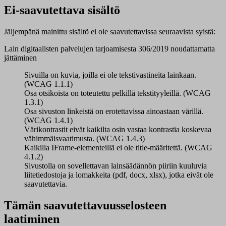
Ei-saavutettava sisältö
Jäljempänä mainittu sisältö ei ole saavutettavissa seuraavista syistä:
Lain digitaalisten palvelujen tarjoamisesta 306/2019 noudattamatta
jättäminen
Sivuilla on kuvia, joilla ei ole tekstivastineita lainkaan.
(WCAG 1.1.1)
Osa otsikoista on toteutettu pelkillä tekstityyleillä. (WCAG
1.3.1)
Osa sivuston linkeistä on erotettavissa ainoastaan värillä.
(WCAG 1.4.1)
Värikontrastit eivät kaikilta osin vastaa kontrastia koskevaa
vähimmäisvaatimusta. (WCAG 1.4.3)
Kaikilla IFrame-elementeillä ei ole title-määritettä. (WCAG
4.1.2)
Sivustolla on sovellettavan lainsäädännön piiriin kuuluvia
liitetiedostoja ja lomakkeita (pdf, docx, xlsx), jotka eivät ole
saavutettavia.
Tämän saavutettavuusselosteen
laatiminen