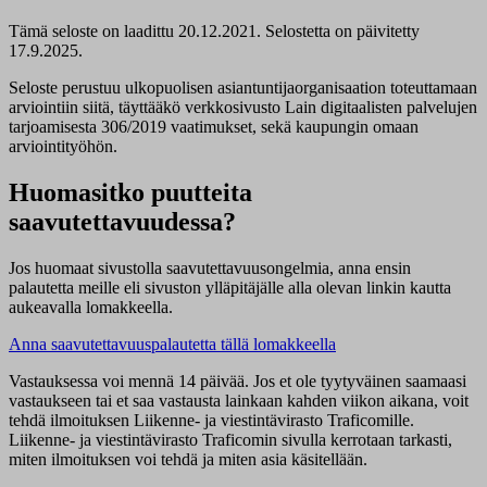
Tämä seloste on laadittu 20.12.2021. Selostetta on päivitetty
17.9.2025.
Seloste perustuu ulkopuolisen asiantuntijaorganisaation toteuttamaan
arviointiin siitä, täyttääkö verkkosivusto Lain digitaalisten palvelujen
tarjoamisesta 306/2019 vaatimukset, sekä kaupungin omaan
arviointityöhön.
Huomasitko puutteita
saavutettavuudessa?
Jos huomaat sivustolla saavutettavuusongelmia, anna ensin
palautetta meille eli sivuston ylläpitäjälle alla olevan linkin kautta
aukeavalla lomakkeella.
Anna saavutettavuuspalautetta tällä lomakkeella
Vastauksessa voi mennä 14 päivää. Jos et ole tyytyväinen saamaasi
vastaukseen tai et saa vastausta lainkaan kahden viikon aikana, voit
tehdä ilmoituksen Liikenne- ja viestintävirasto Traficomille.
Liikenne- ja viestintävirasto Traficomin sivulla kerrotaan tarkasti,
miten ilmoituksen voi tehdä ja miten asia käsitellään.