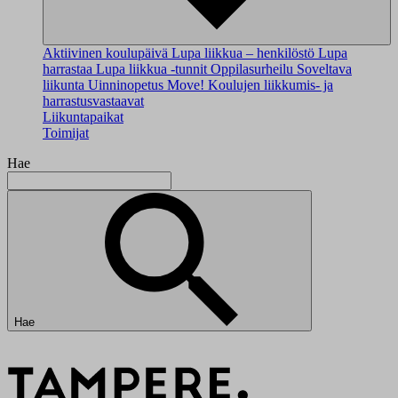
Aktiivinen koulupäivä
Lupa liikkua – henkilöstö
Lupa
harrastaa
Lupa liikkua -tunnit
Oppilasurheilu
Soveltava
liikunta
Uinninopetus
Move!
Koulujen liikkumis- ja
harrastusvastaavat
Liikuntapaikat
Toimijat
Hae
Hae