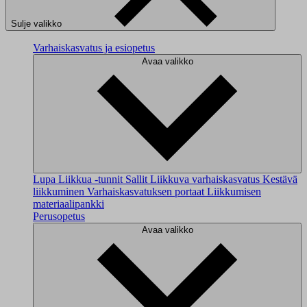
Sulje valikko
Varhaiskasvatus ja esiopetus
Avaa valikko
Lupa Liikkua -tunnit
Sallit
Liikkuva varhaiskasvatus
Kestävä
liikkuminen
Varhaiskasvatuksen portaat
Liikkumisen
materiaalipankki
Perusopetus
Avaa valikko