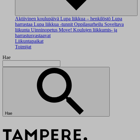
Aktiivinen koulupäivä
Lupa liikkua – henkilöstö
Lupa
harrastaa
Lupa liikkua -tunnit
Oppilasurheilu
Soveltava
liikunta
Uinninopetus
Move!
Koulujen liikkumis- ja
harrastusvastaavat
Liikuntapaikat
Toimijat
Hae
Hae