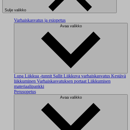
Sulje valikko
Varhaiskasvatus ja esiopetus
Avaa valikko
Lupa Liikkua -tunnit
Sallit
Liikkuva varhaiskasvatus
Kestävä
liikkuminen
Varhaiskasvatuksen portaat
Liikkumisen
materiaalipankki
Perusopetus
Avaa valikko