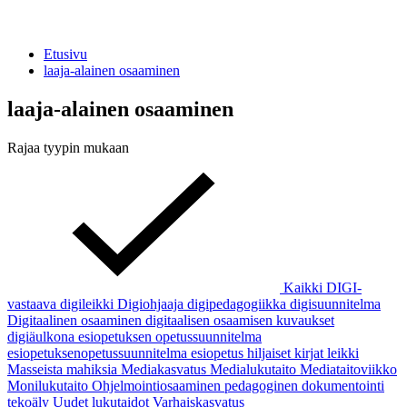
Etusivu
laaja-alainen osaaminen
laaja-alainen osaaminen
Rajaa tyypin mukaan
Kaikki
DIGI-
vastaava
digileikki
Digiohjaaja
digipedagogiikka
digisuunnitelma
Digitaalinen osaaminen
digitaalisen osaamisen kuvaukset
digiäulkona
esiopetuksen opetussuunnitelma
esiopetuksenopetussuunnitelma
esiopetus
hiljaiset kirjat
leikki
Masseista mahiksia
Mediakasvatus
Medialukutaito
Mediataitoviikko
Monilukutaito
Ohjelmointiosaaminen
pedagoginen dokumentointi
tekoäly
Uudet lukutaidot
Varhaiskasvatus