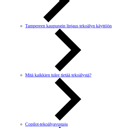
Tampereen kaupungin linjaus tekoälyn käyttöön
Mitä kaikkien tulee tietää tekoälystä?
Copilot-tekoälyavustaja