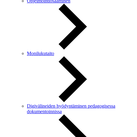
Ohjelmointiosaaminen
Monilukutaito
Digivälineiden hyödyntäminen pedagogisessa
dokumentoinnissa