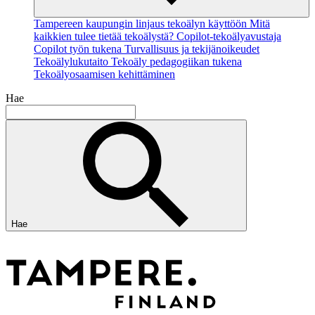
Tampereen kaupungin linjaus tekoälyn käyttöön
Mitä
kaikkien tulee tietää tekoälystä?
Copilot-tekoälyavustaja
Copilot työn tukena
Turvallisuus ja tekijänoikeudet
Tekoälylukutaito
Tekoäly pedagogiikan tukena
Tekoälyosaamisen kehittäminen
Hae
Hae