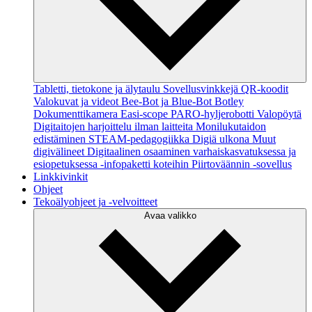
Tabletti, tietokone ja älytaulu
Sovellusvinkkejä
QR-koodit
Valokuvat ja videot
Bee-Bot ja Blue-Bot
Botley
Dokumenttikamera
Easi-scope
PARO-hyljerobotti
Valopöytä
Digitaitojen harjoittelu ilman laitteita
Monilukutaidon
edistäminen
STEAM-pedagogiikka
Digiä ulkona
Muut
digivälineet
Digitaalinen osaaminen varhaiskasvatuksessa ja
esiopetuksessa -infopaketti koteihin
Piirtoväännin -sovellus
Linkkivinkit
Ohjeet
Tekoälyohjeet ja -velvoitteet
Avaa valikko