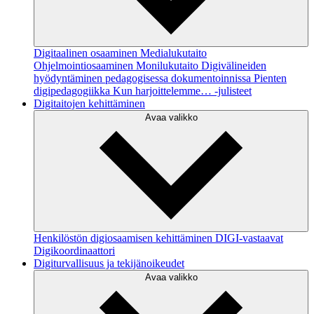
Digitaalinen osaaminen
Medialukutaito
Ohjelmointiosaaminen
Monilukutaito
Digivälineiden
hyödyntäminen pedagogisessa dokumentoinnissa
Pienten
digipedagogiikka
Kun harjoittelemme… -julisteet
Digitaitojen kehittäminen
Avaa valikko
Henkilöstön digiosaamisen kehittäminen
DIGI-vastaavat
Digikoordinaattori
Digiturvallisuus ja tekijänoikeudet
Avaa valikko