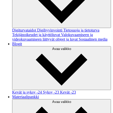
Digiturvataidot
Digihyvinvointi
Tietosuoja ja tietoturva
Tekijänoikeudet ja käyttöluvat
Valokuvaamiseen ja
videokuvaamiseen liittyvät ohjeet ja luvat
Sosiaalinen media
Blogit
Avaa valikko
Kevät ja syksy -24
Syksy -23
Kevät -23
Materiaalipankki
Avaa valikko