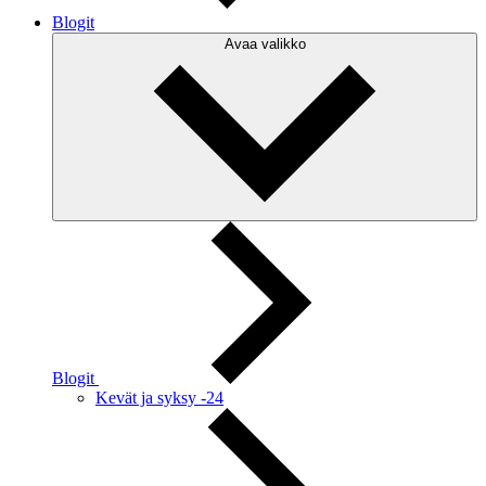
Blogit
Avaa valikko
Blogit
Kevät ja syksy -24