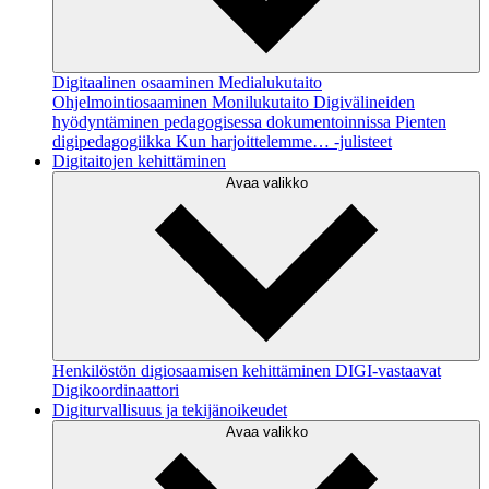
Digitaalinen osaaminen
Medialukutaito
Ohjelmointiosaaminen
Monilukutaito
Digivälineiden
hyödyntäminen pedagogisessa dokumentoinnissa
Pienten
digipedagogiikka
Kun harjoittelemme… -julisteet
Digitaitojen kehittäminen
Avaa valikko
Henkilöstön digiosaamisen kehittäminen
DIGI-vastaavat
Digikoordinaattori
Digiturvallisuus ja tekijänoikeudet
Avaa valikko