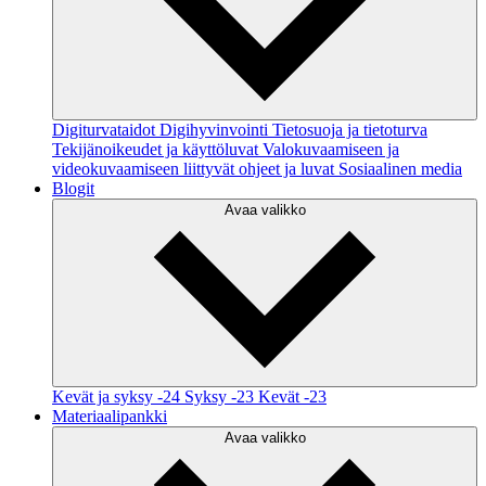
Digiturvataidot
Digihyvinvointi
Tietosuoja ja tietoturva
Tekijänoikeudet ja käyttöluvat
Valokuvaamiseen ja
videokuvaamiseen liittyvät ohjeet ja luvat
Sosiaalinen media
Blogit
Avaa valikko
Kevät ja syksy -24
Syksy -23
Kevät -23
Materiaalipankki
Avaa valikko