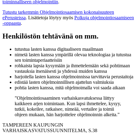
toiminnalliseen ohjelmointiin
.
Tutustu tarkemmin Ohjelmointiosaamisen kokonaisuuteen
ePerusteissa
. Lisätietoja löytyy myös
Polkuja ohjelmointiosaamiseen
-oppaasta
.
Henkilöstön tehtävänä on mm.
tutustua lasten kanssa digitaaliseen maailmaan
nimetä lasten kanssa ympärillä olevaa teknologiaa ja tutustua
sen toimintaperiaatteisiin
rohkaista lapsia kysymään ja ihmettelemään sekä pohtimaan
vastauksia itsenäisesti ja yhdessä muiden kanssa
harjoitella lasten kanssa ohjelmoinnissa tarvittavia perustaitoja
edistää lasten ohjelmoinnillisen ajattelun valmiuksia
pohtia lasten kanssa, mitä ohjelmoimalla voi saada aikaan
”Ohjelmointiosaaminen varhaiskasvatuksessa liittyy
kaikkeen arjen toimintaan. Kun lapsi ihmettelee, kysyy,
tutkii, kokeilee, ratkaisee, nimeää, vertailee ja toimii
ohjeen mukaan, hän harjoittelee ohjelmoinnin alkeita.”
TAMPEREEN KAUPUNGIN
VARHAISKASVATUSSUUNNITELMA, S.38