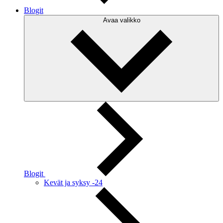
Blogit
Avaa valikko
Blogit
Kevät ja syksy -24