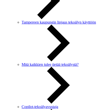
Tampereen kaupungin linjaus tekoälyn käyttöön
Mitä kaikkien tulee tietää tekoälystä?
Copilot-tekoälyavustaja