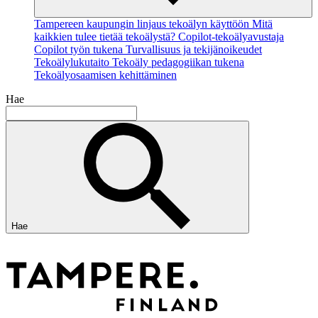
Tampereen kaupungin linjaus tekoälyn käyttöön
Mitä
kaikkien tulee tietää tekoälystä?
Copilot-tekoälyavustaja
Copilot työn tukena
Turvallisuus ja tekijänoikeudet
Tekoälylukutaito
Tekoäly pedagogiikan tukena
Tekoälyosaamisen kehittäminen
Hae
Hae