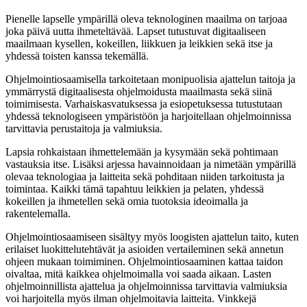
Pienelle lapselle ympärillä oleva teknologinen maailma on tarjoaa
joka päivä uutta ihmeteltävää. Lapset tutustuvat digitaaliseen
maailmaan kysellen, kokeillen, liikkuen ja leikkien sekä itse ja
yhdessä toisten kanssa tekemällä.
Ohjelmointiosaamisella tarkoitetaan monipuolisia ajattelun taitoja ja
ymmärrystä digitaalisesta ohjelmoidusta maailmasta sekä siinä
toimimisesta. Varhaiskasvatuksessa ja esiopetuksessa tutustutaan
yhdessä teknologiseen ympäristöön ja harjoitellaan ohjelmoinnissa
tarvittavia perustaitoja ja valmiuksia.
Lapsia rohkaistaan ihmettelemään ja kysymään sekä pohtimaan
vastauksia itse. Lisäksi arjessa havainnoidaan ja nimetään ympärillä
olevaa teknologiaa ja laitteita sekä pohditaan niiden tarkoitusta ja
toimintaa. Kaikki tämä tapahtuu leikkien ja pelaten, yhdessä
kokeillen ja ihmetellen sekä omia tuotoksia ideoimalla ja
rakentelemalla.
Ohjelmointiosaamiseen sisältyy myös loogisten ajattelun taito, kuten
erilaiset luokittelutehtävät ja asioiden vertaileminen sekä annetun
ohjeen mukaan toimiminen. Ohjelmointiosaaminen kattaa taidon
oivaltaa, mitä kaikkea ohjelmoimalla voi saada aikaan. Lasten
ohjelmoinnillista ajattelua ja ohjelmoinnissa tarvittavia valmiuksia
voi harjoitella myös ilman ohjelmoitavia laitteita. Vinkkejä