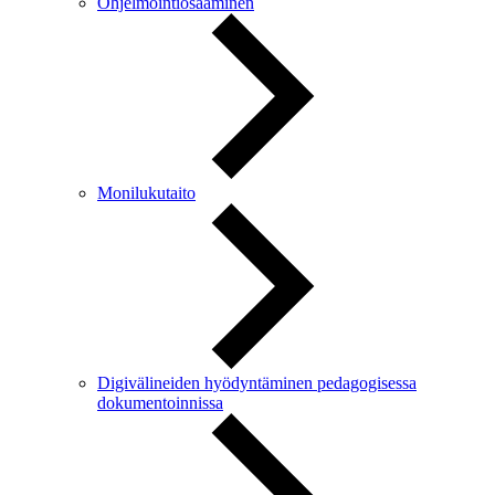
Ohjelmointiosaaminen
Monilukutaito
Digivälineiden hyödyntäminen pedagogisessa
dokumentoinnissa