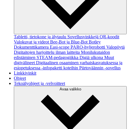
Tabletti, tietokone ja älytaulu
Sovellusvinkkejä
QR-koodit
Valokuvat ja videot
Bee-Bot ja Blue-Bot
Botley
Dokumenttikamera
Easi-scope
PARO-hyljerobotti
Valopöytä
Digitaitojen harjoittelu ilman laitteita
Monilukutaidon
edistäminen
STEAM-pedagogiikka
Digiä ulkona
Muut
digivälineet
Digitaalinen osaaminen varhaiskasvatuksessa ja
esiopetuksessa -infopaketti koteihin
Piirtoväännin -sovellus
Linkkivinkit
Ohjeet
Tekoälyohjeet ja -velvoitteet
Avaa valikko