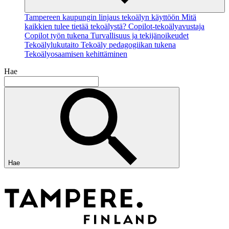
Tampereen kaupungin linjaus tekoälyn käyttöön
Mitä
kaikkien tulee tietää tekoälystä?
Copilot-tekoälyavustaja
Copilot työn tukena
Turvallisuus ja tekijänoikeudet
Tekoälylukutaito
Tekoäly pedagogiikan tukena
Tekoälyosaamisen kehittäminen
Hae
Hae