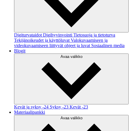
Digiturvataidot
Digihyvinvointi
Tietosuoja ja tietoturva
Tekijänoikeudet ja käyttöluvat
Valokuvaamiseen ja
videokuvaamiseen liittyvät ohjeet ja luvat
Sosiaalinen media
Blogit
Avaa valikko
Kevät ja syksy -24
Syksy -23
Kevät -23
Materiaalipankki
Avaa valikko