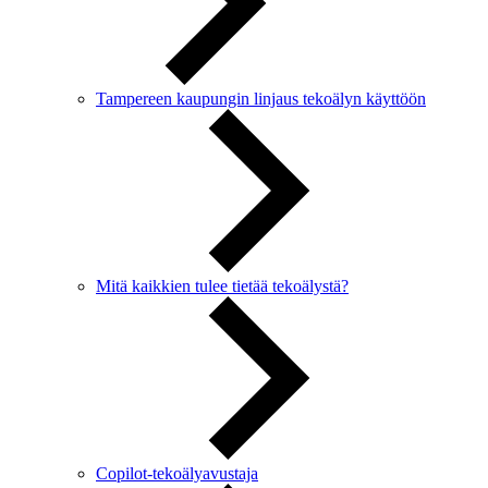
Tampereen kaupungin linjaus tekoälyn käyttöön
Mitä kaikkien tulee tietää tekoälystä?
Copilot-tekoälyavustaja