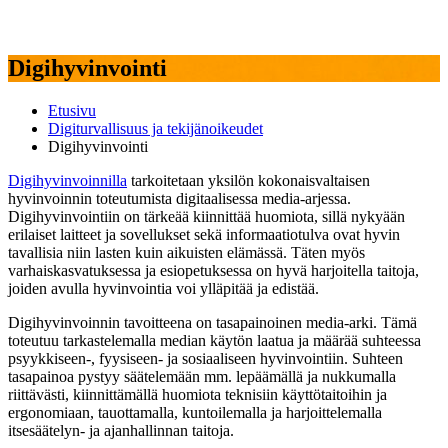
Digihyvinvointi
Etusivu
Digiturvallisuus ja tekijänoikeudet
Digihyvinvointi
Digihyvinvoinnilla
tarkoitetaan yksilön kokonaisvaltaisen
hyvinvoinnin toteutumista digitaalisessa media-arjessa.
Digihyvinvointiin on tärkeää kiinnittää huomiota, sillä nykyään
erilaiset laitteet ja sovellukset sekä informaatiotulva ovat hyvin
tavallisia niin lasten kuin aikuisten elämässä. Täten myös
varhaiskasvatuksessa ja esiopetuksessa on hyvä harjoitella taitoja,
joiden avulla hyvinvointia voi ylläpitää ja edistää.
Digihyvinvoinnin tavoitteena on tasapainoinen media-arki. Tämä
toteutuu tarkastelemalla median käytön laatua ja määrää suhteessa
psyykkiseen-, fyysiseen- ja sosiaaliseen hyvinvointiin. Suhteen
tasapainoa pystyy säätelemään mm. lepäämällä ja nukkumalla
riittävästi, kiinnittämällä huomiota teknisiin käyttötaitoihin ja
ergonomiaan, tauottamalla, kuntoilemalla ja harjoittelemalla
itsesäätelyn- ja ajanhallinnan taitoja.