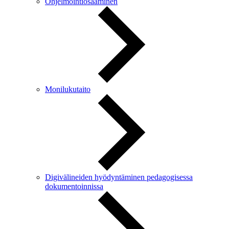
Ohjelmointiosaaminen
Monilukutaito
Digivälineiden hyödyntäminen pedagogisessa
dokumentoinnissa