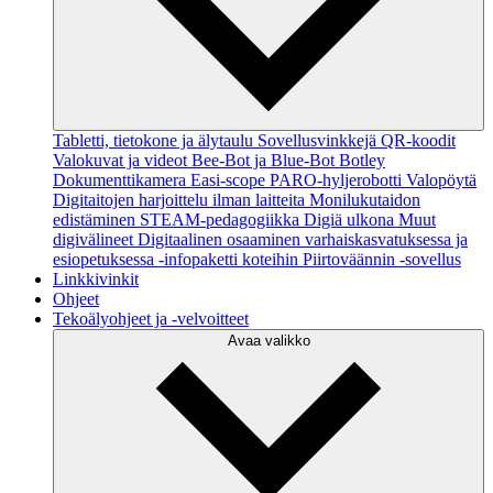
Tabletti, tietokone ja älytaulu
Sovellusvinkkejä
QR-koodit
Valokuvat ja videot
Bee-Bot ja Blue-Bot
Botley
Dokumenttikamera
Easi-scope
PARO-hyljerobotti
Valopöytä
Digitaitojen harjoittelu ilman laitteita
Monilukutaidon
edistäminen
STEAM-pedagogiikka
Digiä ulkona
Muut
digivälineet
Digitaalinen osaaminen varhaiskasvatuksessa ja
esiopetuksessa -infopaketti koteihin
Piirtoväännin -sovellus
Linkkivinkit
Ohjeet
Tekoälyohjeet ja -velvoitteet
Avaa valikko