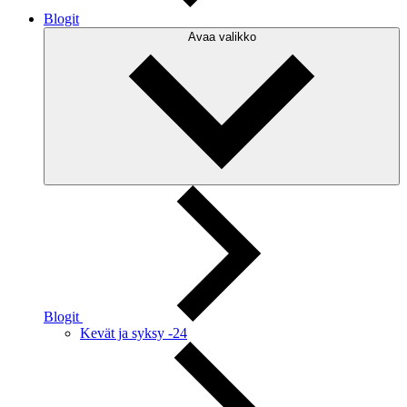
Blogit
Avaa valikko
Blogit
Kevät ja syksy -24