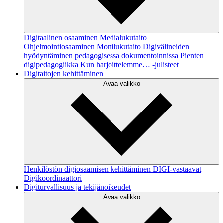
Digitaalinen osaaminen
Medialukutaito
Ohjelmointiosaaminen
Monilukutaito
Digivälineiden
hyödyntäminen pedagogisessa dokumentoinnissa
Pienten
digipedagogiikka
Kun harjoittelemme… -julisteet
Digitaitojen kehittäminen
Avaa valikko
Henkilöstön digiosaamisen kehittäminen
DIGI-vastaavat
Digikoordinaattori
Digiturvallisuus ja tekijänoikeudet
Avaa valikko