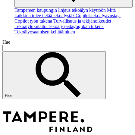
Tampereen kaupungin linjaus tekoälyn käyttöön
Mitä
kaikkien tulee tietää tekoälystä?
Copilot-tekoälyavustaja
Copilot työn tukena
Turvallisuus ja tekijänoikeudet
Tekoälylukutaito
Tekoäly pedagogiikan tukena
Tekoälyosaamisen kehittäminen
Hae
Hae