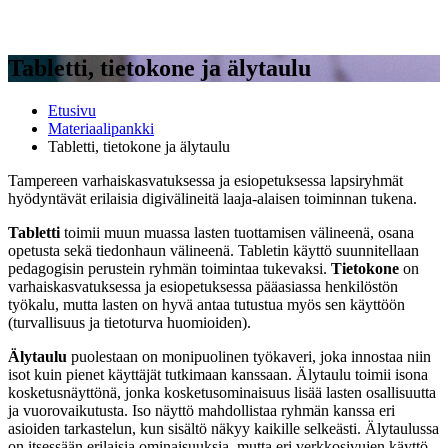
Tabletti, tietokone ja älytaulu
Etusivu
Materiaalipankki
Tabletti, tietokone ja älytaulu
Tampereen varhaiskasvatuksessa ja esiopetuksessa lapsiryhmät
hyödyntävät
erilaisia digivälineitä laaja-alaisen toiminnan tukena.
Tabletti
toimii muun muassa lasten tuottamisen välineenä, osana
opetusta sekä tiedonhaun välineenä. Tabletin käyttö suunnitellaan
pedagogisin perustein ryhmän toimintaa tukevaksi.
Tietokone
on
varhaiskasvatuksessa ja esiopetuksessa pääasiassa henkilöstön
työkalu, mutta lasten on hyvä antaa tutustua myös sen käyttöön
(turvallisuus ja tietoturva huomioiden).
Älytaulu
puolestaan on monipuolinen työkaveri, joka innostaa niin
isot kuin pienet käyttäjät tutkimaan kanssaan. Älytaulu toimii isona
kosketusnäyttönä, jonka kosketusominaisuus lisää lasten osallisuutta
ja vuorovaikutusta. Iso näyttö mahdollistaa ryhmän kanssa eri
asioiden tarkastelun, kun sisältö näkyy kaikille selkeästi. Älytaulussa
on itsessään erilaisia ominaisuuksia, mutta eri verkkosivujen käyttö