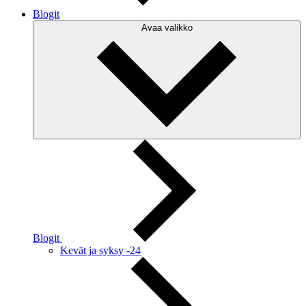
Blogit
Avaa valikko
Blogit
Kevät ja syksy -24