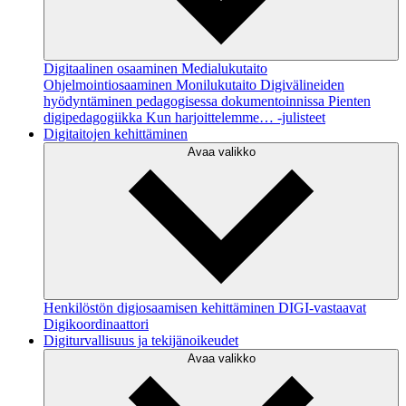
Digitaalinen osaaminen
Medialukutaito
Ohjelmointiosaaminen
Monilukutaito
Digivälineiden
hyödyntäminen pedagogisessa dokumentoinnissa
Pienten
digipedagogiikka
Kun harjoittelemme… -julisteet
Digitaitojen kehittäminen
Avaa valikko
Henkilöstön digiosaamisen kehittäminen
DIGI-vastaavat
Digikoordinaattori
Digiturvallisuus ja tekijänoikeudet
Avaa valikko