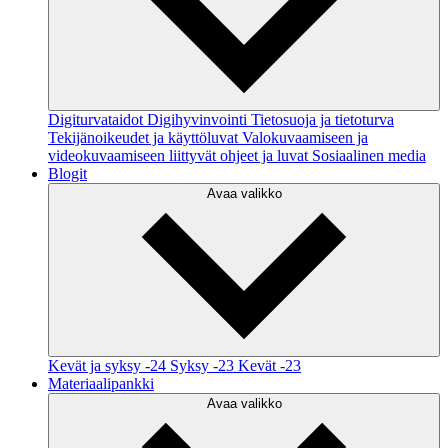
Digiturvataidot
Digihyvinvointi
Tietosuoja ja tietoturva
Tekijänoikeudet ja käyttöluvat
Valokuvaamiseen ja
videokuvaamiseen liittyvät ohjeet ja luvat
Sosiaalinen media
Blogit
Avaa valikko
Kevät ja syksy -24
Syksy -23
Kevät -23
Materiaalipankki
Avaa valikko