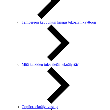
Tampereen kaupungin linjaus tekoälyn käyttöön
Mitä kaikkien tulee tietää tekoälystä?
Copilot-tekoälyavustaja