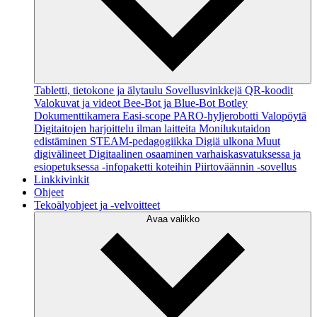
Tabletti, tietokone ja älytaulu
Sovellusvinkkejä
QR-koodit
Valokuvat ja videot
Bee-Bot ja Blue-Bot
Botley
Dokumenttikamera
Easi-scope
PARO-hyljerobotti
Valopöytä
Digitaitojen harjoittelu ilman laitteita
Monilukutaidon
edistäminen
STEAM-pedagogiikka
Digiä ulkona
Muut
digivälineet
Digitaalinen osaaminen varhaiskasvatuksessa ja
esiopetuksessa -infopaketti koteihin
Piirtoväännin -sovellus
Linkkivinkit
Ohjeet
Tekoälyohjeet ja -velvoitteet
Avaa valikko