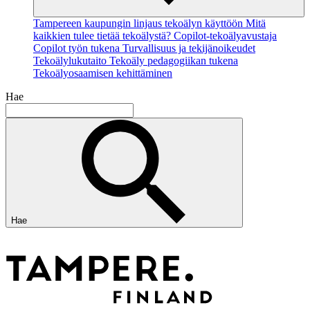
Tampereen kaupungin linjaus tekoälyn käyttöön
Mitä
kaikkien tulee tietää tekoälystä?
Copilot-tekoälyavustaja
Copilot työn tukena
Turvallisuus ja tekijänoikeudet
Tekoälylukutaito
Tekoäly pedagogiikan tukena
Tekoälyosaamisen kehittäminen
Hae
Hae