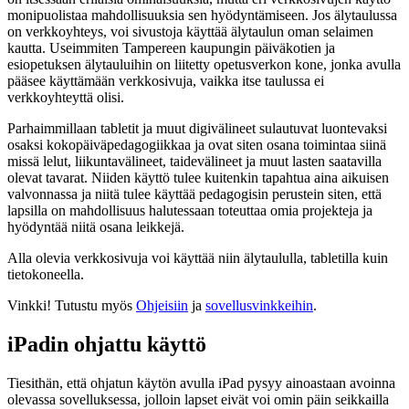
monipuolistaa mahdollisuuksia sen hyödyntämiseen. Jos älytaulussa
on verkkoyhteys, voi sivustoja käyttää älytaulun oman selaimen
kautta. Useimmiten Tampereen kaupungin päiväkotien ja
esiopetuksen älytauluihin on liitetty opetusverkon kone, jonka avulla
pääsee käyttämään verkkosivuja, vaikka itse taulussa ei
verkkoyhteyttä olisi.
Parhaimmillaan tabletit ja muut digivälineet sulautuvat luontevaksi
osaksi kokopäiväpedagogiikkaa ja ovat siten osana toimintaa siinä
missä lelut, liikuntavälineet, taidevälineet ja muut lasten saatavilla
olevat tavarat. Niiden käyttö tulee kuitenkin tapahtua aina aikuisen
valvonnassa ja niitä tulee käyttää pedagogisin perustein siten, että
lapsilla on mahdollisuus halutessaan toteuttaa omia projekteja ja
hyödyntää niitä osana leikkejä.
Alla olevia verkkosivuja voi käyttää niin älytaululla, tabletilla kuin
tietokoneella.
Vinkki! Tutustu myös
Ohjeisiin
ja
sovellusvinkkeihin
.
iPadin ohjattu käyttö
Tiesithän, että ohjatun käytön avulla iPad pysyy ainoastaan avoinna
olevassa sovelluksessa, jolloin lapset eivät voi omin päin seikkailla