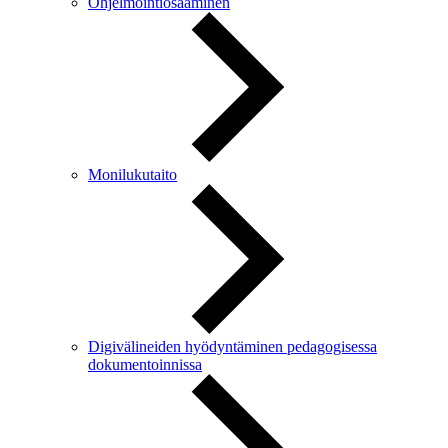
Ohjelmointiosaaminen
Monilukutaito
Digivälineiden hyödyntäminen pedagogisessa
dokumentoinnissa