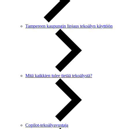
Tampereen kaupungin linjaus tekoälyn käyttöön
Mitä kaikkien tulee tietää tekoälystä?
Copilot-tekoälyavustaja