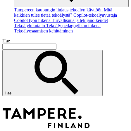
Tampereen kaupungin linjaus tekoälyn käyttöön
Mitä
kaikkien tulee tietää tekoälystä?
Copilot-tekoälyavustaja
Copilot työn tukena
Turvallisuus ja tekijänoikeudet
Tekoälylukutaito
Tekoäly pedagogiikan tukena
Tekoälyosaamisen kehittäminen
Hae
Hae