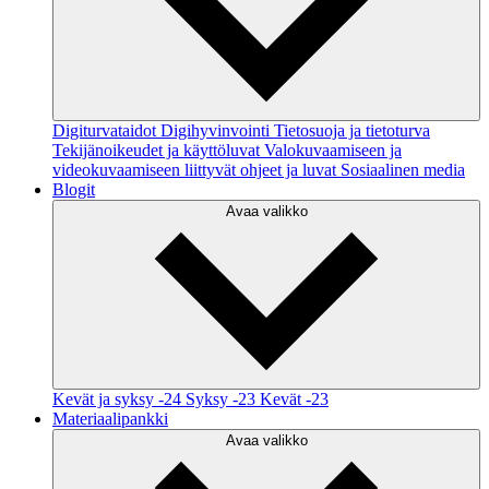
Digiturvataidot
Digihyvinvointi
Tietosuoja ja tietoturva
Tekijänoikeudet ja käyttöluvat
Valokuvaamiseen ja
videokuvaamiseen liittyvät ohjeet ja luvat
Sosiaalinen media
Blogit
Avaa valikko
Kevät ja syksy -24
Syksy -23
Kevät -23
Materiaalipankki
Avaa valikko