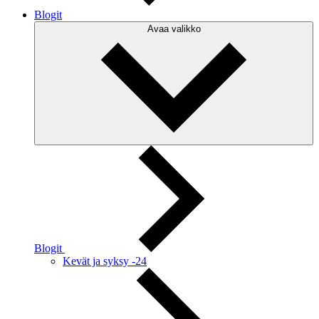
Blogit
Avaa valikko
Blogit
Kevät ja syksy -24