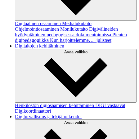
Digitaalinen osaaminen
Medialukutaito
Ohjelmointiosaaminen
Monilukutaito
Digivälineiden
hyödyntäminen pedagogisessa dokumentoinnissa
Pienten
digipedagogiikka
Kun harjoittelemme… -julisteet
Digitaitojen kehittäminen
Avaa valikko
Henkilöstön digiosaamisen kehittäminen
DIGI-vastaavat
Digikoordinaattori
Digiturvallisuus ja tekijänoikeudet
Avaa valikko