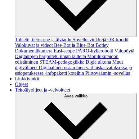
Tabletti, tietokone ja älytaulu
Sovellusvinkkejä
QR-koodit
Valokuvat ja videot
Bee-Bot ja Blue-Bot
Botley
Dokumenttikamera
Easi-scope
PARO-hyljerobotti
Valopöytä
Digitaitojen harjoittelu ilman laitteita
Monilukutaidon
edistäminen
STEAM-pedagogiikka
Digiä ulkona
Muut
digivälineet
Digitaalinen osaaminen varhaiskasvatuksessa ja
esiopetuksessa -infopaketti koteihin
Piirtoväännin -sovellus
Linkkivinkit
Ohjeet
Tekoälyohjeet ja -velvoitteet
Avaa valikko