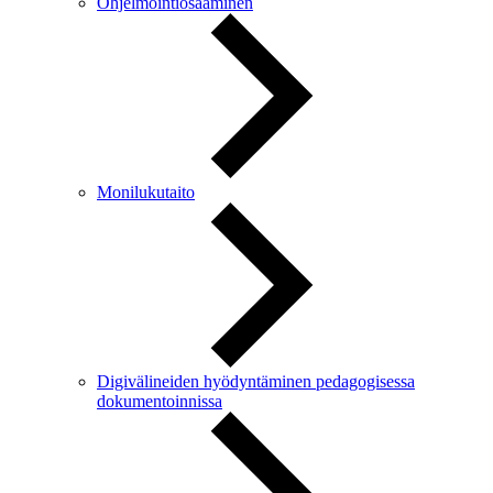
Ohjelmointiosaaminen
Monilukutaito
Digivälineiden hyödyntäminen pedagogisessa
dokumentoinnissa