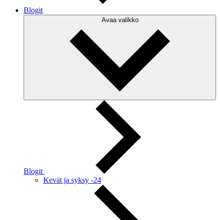
Blogit
Avaa valikko
Blogit
Kevät ja syksy -24