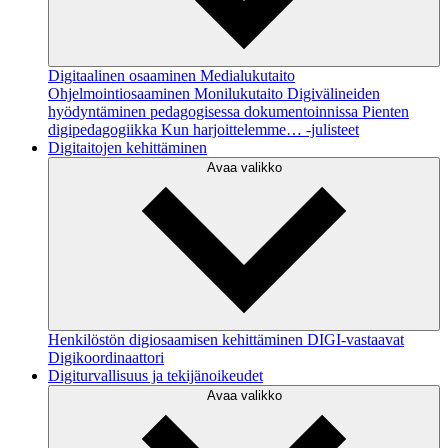
Digitaalinen osaaminen
Medialukutaito
Ohjelmointiosaaminen
Monilukutaito
Digivälineiden
hyödyntäminen pedagogisessa dokumentoinnissa
Pienten
digipedagogiikka
Kun harjoittelemme… -julisteet
Digitaitojen kehittäminen
Avaa valikko
Henkilöstön digiosaamisen kehittäminen
DIGI-vastaavat
Digikoordinaattori
Digiturvallisuus ja tekijänoikeudet
Avaa valikko