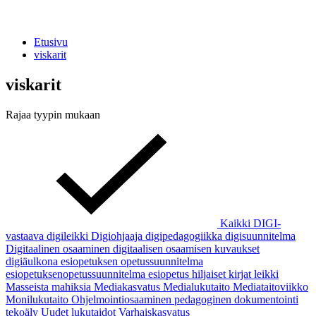
Etusivu
viskarit
viskarit
Rajaa tyypin mukaan
Kaikki
DIGI-
vastaava
digileikki
Digiohjaaja
digipedagogiikka
digisuunnitelma
Digitaalinen osaaminen
digitaalisen osaamisen kuvaukset
digiäulkona
esiopetuksen opetussuunnitelma
esiopetuksenopetussuunnitelma
esiopetus
hiljaiset kirjat
leikki
Masseista mahiksia
Mediakasvatus
Medialukutaito
Mediataitoviikko
Monilukutaito
Ohjelmointiosaaminen
pedagoginen dokumentointi
tekoäly
Uudet lukutaidot
Varhaiskasvatus