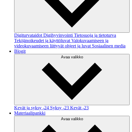
Digiturvataidot
Digihyvinvointi
Tietosuoja ja tietoturva
Tekijänoikeudet ja käyttöluvat
Valokuvaamiseen ja
videokuvaamiseen liittyvät ohjeet ja luvat
Sosiaalinen media
Blogit
Avaa valikko
Kevät ja syksy -24
Syksy -23
Kevät -23
Materiaalipankki
Avaa valikko