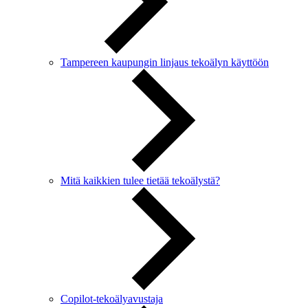
Tampereen kaupungin linjaus tekoälyn käyttöön
Mitä kaikkien tulee tietää tekoälystä?
Copilot-tekoälyavustaja