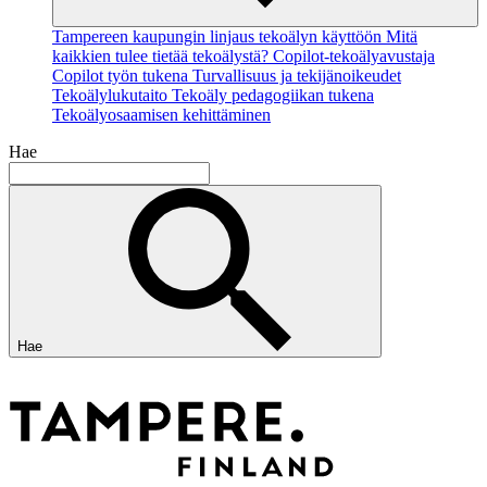
Tampereen kaupungin linjaus tekoälyn käyttöön
Mitä
kaikkien tulee tietää tekoälystä?
Copilot-tekoälyavustaja
Copilot työn tukena
Turvallisuus ja tekijänoikeudet
Tekoälylukutaito
Tekoäly pedagogiikan tukena
Tekoälyosaamisen kehittäminen
Hae
Hae