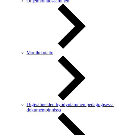
Ohjelmointiosaaminen
Monilukutaito
Digivälineiden hyödyntäminen pedagogisessa
dokumentoinnissa