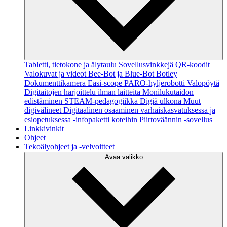
Tabletti, tietokone ja älytaulu
Sovellusvinkkejä
QR-koodit
Valokuvat ja videot
Bee-Bot ja Blue-Bot
Botley
Dokumenttikamera
Easi-scope
PARO-hyljerobotti
Valopöytä
Digitaitojen harjoittelu ilman laitteita
Monilukutaidon
edistäminen
STEAM-pedagogiikka
Digiä ulkona
Muut
digivälineet
Digitaalinen osaaminen varhaiskasvatuksessa ja
esiopetuksessa -infopaketti koteihin
Piirtoväännin -sovellus
Linkkivinkit
Ohjeet
Tekoälyohjeet ja -velvoitteet
Avaa valikko